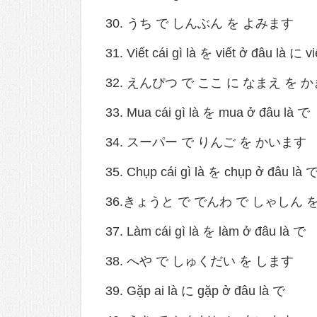
30. うち で しんぶん を よみます
31. Viết cái gì là を viết ở đâu là に v
32. えんぴつ で ここ に なまえ を 
33. Mua cái gì là を mua ở đâu là で
34. スーパー で りんご を かいます
35. Chụp cái gì là を chụp ở đâu là 
36.きょうと で でんわ で しゃしん 
37. Làm cái gì là を làm ở đâu là で
38. へや で しゅくだい を します
39. Gặp ai là に gặp ở đâu là で