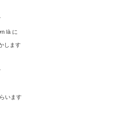
す
ợn là に
 かします
す
ならいます