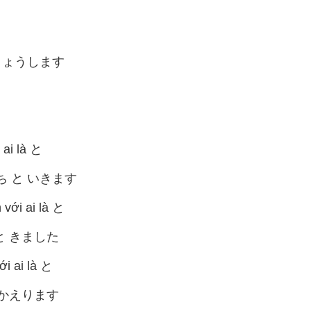
んきょうします
 ai là と
ち と いきます
 với ai là と
 と きました
ới ai là と
と かえります