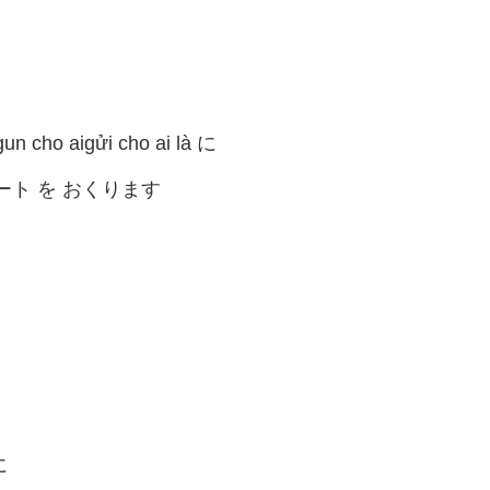
gun cho aigửi cho ai là に
ート を おくります
に