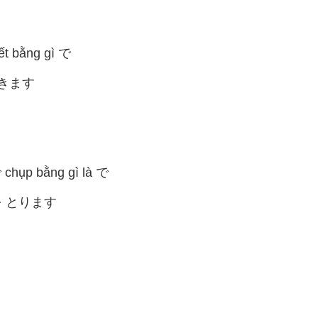
iết bằng gì で
かきます
で chụp bằng gì là で
を とります