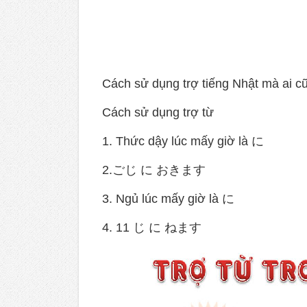
Cách sử dụng trợ tiếng Nhật mà ai cũ
Cách sử dụng trợ từ
1. Thức dậy lúc mấy giờ là に
2.ごじ に おきます
3. Ngủ lúc mấy giờ là に
4. 11 じ に ねます