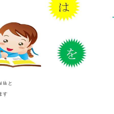
i là と
ます