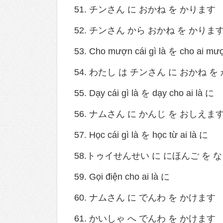
51. チンさん に おかね を かります
52. チンさん から おかね を かりま
53. Cho mượn cái gì là を cho ai mư
54. わたし は チンさん に おかね を
55. Dạy cái gì là を dạy cho ai là に
56. ナムさん に かんじ を おしえま
57. Học cái gì là を học từ ai là に
58.トゥイせんせい に にほんご を 
59. Gọi điện cho ai là に
60. ナムさん に でんわ を かけます
61. かいしゃ へ でんわ を かけます