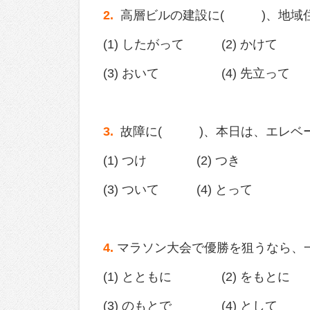
2.
高層ビルの建設に( )、地域住
(1) したがって (2) かけて
(3) おいて (4) 先立って
3.
故障に( )、本日は、エレベー
(1) つけ (2) つき
(3) ついて (4) とって
4.
マラソン大会で優勝を狙うなら、
(1) とともに (2) をもとに
(3) のもとで (4) として