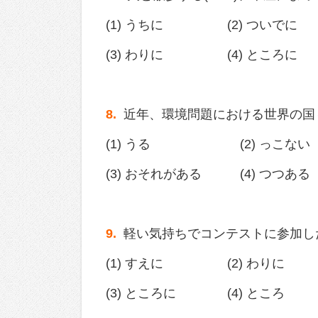
(1) うちに (2) ついでに
(3) わりに (4) ところに
8.
近年、環境問題における世界の
(1) うる (2) っこない
(3) おそれがある (4) つつある
9.
軽い気持ちでコンテストに参加し
(1) すえに (2) わりに
(3) ところに (4) ところ