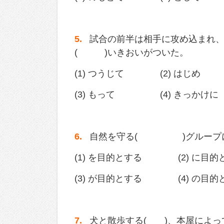
5.
試合の前半は相手に攻め込まれ、
( )いきおいがついた。
(1) つうじて (2) はじめ
(3) もって (4) きっかけに
6.
自然を守る( )グループに入
(1) を目的とする (2) に目的
(3) が目的とする (4) の目的
7.
犬と散歩する( )、本屋によっ