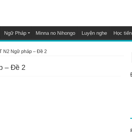
Ngữ Pháp
Minna no Nihongo
Luyện nghe
Học tiến
PT N2 Ngữ pháp – Đề 2
p – Đề 2