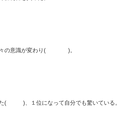
国々の意識が変わり( )。
た( )、１位になって自分でも驚いている。