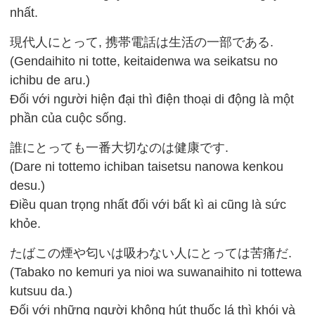
nhất.
現代人にとって, 携帯電話は生活の一部である.
(Gendaihito ni totte, keitaidenwa wa seikatsu no
ichibu de aru.)
Đối với người hiện đại thì điện thoại di động là một
phần của cuộc sống.
誰にとっても一番大切なのは健康です.
(Dare ni tottemo ichiban taisetsu nanowa kenkou
desu.)
Điều quan trọng nhất đối với bất kì ai cũng là sức
khỏe.
たばこの煙や匂いは吸わない人にとっては苦痛だ.
(Tabako no kemuri ya nioi wa suwanaihito ni tottewa
kutsuu da.)
Đối với những người không hút thuốc lá thì khói và