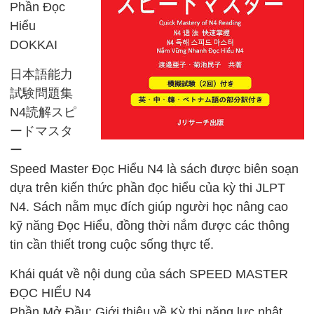
Phần Đọc
Hiểu
DOKKAI
日本語能力
試験問題集
N4読解スピ
ードマスタ
ー
Speed Master Đọc Hiểu N4 là sách được biên soạn
dựa trên kiến thức phần đọc hiểu của kỳ thi JLPT
N4. Sách nằm mục đích giúp người học nâng cao
kỹ năng Đọc Hiểu, đồng thời nắm được các thông
tin cần thiết trong cuộc sống thực tế.
Khái quát về nội dung của sách SPEED MASTER
ĐỌC HIỂU N4
Phần Mở Đầu: Giới thiệu về Kỳ thi năng lực nhật