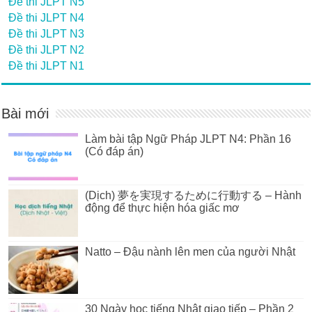
Đề thi JLPT N5
Đề thi JLPT N4
Đề thi JLPT N3
Đề thi JLPT N2
Đề thi JLPT N1
Bài mới
Làm bài tập Ngữ Pháp JLPT N4: Phần 16
(Có đáp án)
(Dịch) 夢を実現するために行動する – Hành
động để thực hiện hóa giấc mơ
Natto – Đậu nành lên men của người Nhật
30 Ngày học tiếng Nhật giao tiếp – Phần 2