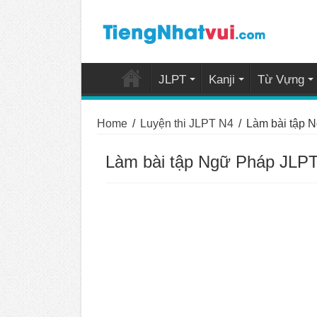
JLPT
Kanji
Từ Vựng
Home
/
Luyện thi JLPT N4
/
Làm bài tập 
Làm bài tập Ngữ Pháp JLPT