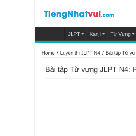
JLPT
Kanji
Từ Vựng
Home
/
Luyện thi JLPT N4
/
Bài tập Từ vự
Bài tập Từ vựng JLPT N4: P