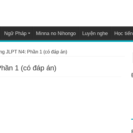
Ngữ Pháp
Minna no Nihongo
Luyện nghe
Học tiến
ng JLPT N4: Phần 1 (có đáp án)
hần 1 (có đáp án)