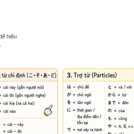
dể hiểu
.