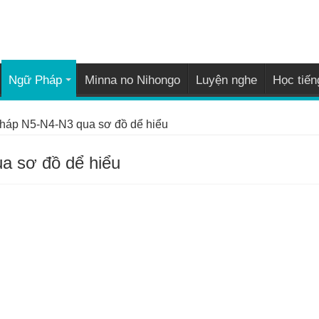
Ngữ Pháp
Minna no Nihongo
Luyện nghe
Học tiến
áp N5-N4-N3 qua sơ đồ dể hiểu
a sơ đồ dể hiểu