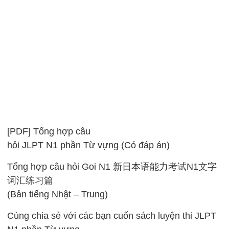
[PDF] Tổng hợp câu
hỏi JLPT N1 phần Từ vựng (Có đáp án)
Tổng hợp câu hỏi Goi N1 新日本语能力考试N1文字
词汇练习篇
(Bản tiếng Nhật – Trung)
Cùng chia sẻ với các bạn cuốn sách luyện thi JLPT