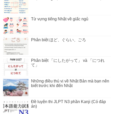
Từ vựng tiếng Nhật về giấc ngủ
Phân biệt ほど、ぐらい、ごろ
Phân biệt 「にしたがって」 và 「につれ
て」
Những điều thú vị về Nhật Bản mà bạn nên
biết trước khi đến Nhật
Đề luyện thi JLPT N3 phần Kanji (Có đáp
án)