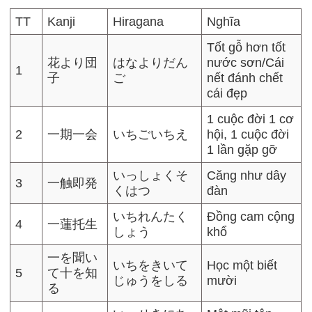
TT
Kanji
Hiragana
Nghĩa
Tốt gỗ hơn tốt
花より団
はなよりだん
nước sơn/Cái
1
子
ご
nết đánh chết
cái đẹp
1 cuộc đời 1 cơ
2
一期一会
いちごいちえ
hội, 1 cuộc đời
1 lần gặp gỡ
いっしょくそ
Căng như dây
3
一触即発
くはつ
đàn
いちれんたく
Đồng cam cộng
4
一蓮托生
しょう
khổ
一を聞い
いちをきいて
Học một biết
5
て十を知
じゅうをしる
mười
る