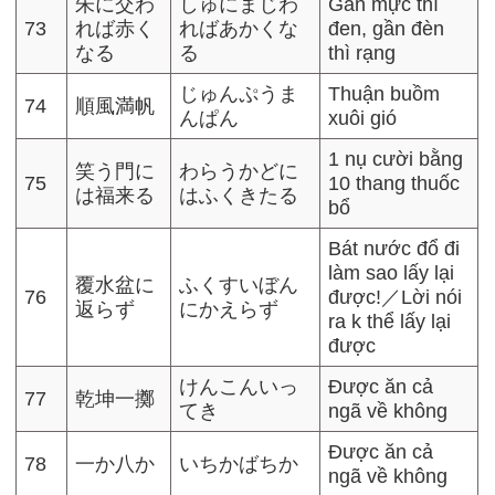
朱に交わ
しゅにまじわ
Gần mực thì
73
れば赤く
ればあかくな
đen, gần đèn
なる
る
thì rạng
じゅんぷうま
Thuận buồm
74
順風満帆
んぱん
xuôi gió
1 nụ cười bằng
笑う門に
わらうかどに
75
10 thang thuốc
は福来る
はふくきたる
bổ
Bát nước đổ đi
làm sao lấy lại
覆水盆に
ふくすいぼん
76
được!／Lời nói
返らず
にかえらず
ra k thể lấy lại
được
けんこんいっ
Được ăn cả
77
乾坤一擲
てき
ngã về không
Được ăn cả
78
一か八か
いちかばちか
ngã về không