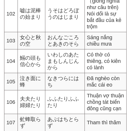
（giống nghĩa
như câu trên)
嘘は泥棒
うそはどろぼ
102
Nói dối là sự
の始まり
うのはじまり
bắt đầu của kẻ
trộm
女心と秋
おんなごころ
Sáng nắng
103
の空
とあきのそら
chiều mưa
いわしのあた
Có thờ có
鰯の頭も
104
まもしんじん
thiêng, có kiên
信心から
から
có lành
泣き面に
なきつらには
Đã nghèo còn
105
蜂
ち
mắc cái eo
Thuận vợ thuận
夫夫たり
ふふたりふふ
106
chồng tát biển
婦婦たり
たり
đông cũng cạn
虻蜂取ら
あぶはちとら
107
Tham thì thâm
ず
ず