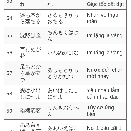
53
れ
れ
Giục tốc bất đạt
猿も木か
さるもきから
Nhân vô thập
54
ら落ちる
おちる
toàn
ちんもくはき
55
沈黙は金
Im lặng là vàng
ん
言わぬが
56
いわぬがはな
Im lặng là vàng
花
足もとか
あしもとから
Nước đến chân
57
ら鳥が立
とりがたつ
mới nhảy
つ
愛は小出
あいはこだし
Yêu nhau lắm
58
しにせよ
にせよ
cắn nhau đau
りんきおうへ
Tùy cơ ứng
59
臨機応変
ん
biến
ああ言え
ああいえばこ
Nói 1 câu cãi 1