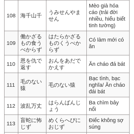
Mèo già hóa
うみせんやま
cáo (trải đời
108
海千山千
せん
nhiều, hiểu biết
tinh tường)
働かざる
はたらかざる
Có làm mới có
109
もの食う
ものくうべか
ăn
べからず
らず
恩を仇で
おんをあだで
110
Ăn cháo đá bát
返す
かえす
Bạc tình, bạc
毛のない
111
毛のない猿
nghĩa/ Ăn cháo
猿
đái bát
はらんばんじ
Ba chìm bảy
112
波乱万丈
ょう
nổi
盲蛇に怖
めくらへびに
Điếc không sợ
113
じず
おじず
súng