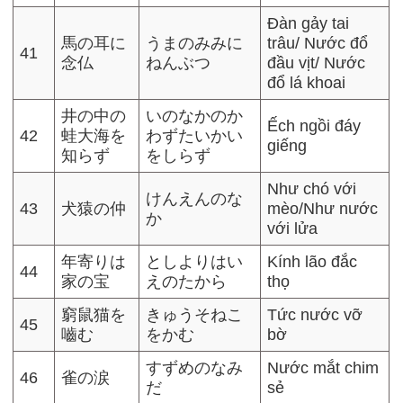
Đàn gảy tai
馬の耳に
うまのみみに
trâu/ Nước đổ
41
念仏
ねんぶつ
đầu vịt/ Nước
đổ lá khoai
井の中の
いのなかのか
Ếch ngồi đáy
42
蛙大海を
わずたいかい
giếng
知らず
をしらず
Như chó với
けんえんのな
43
犬猿の仲
mèo/Như nước
か
với lửa
年寄りは
としよりはい
Kính lão đắc
44
家の宝
えのたから
thọ
窮鼠猫を
きゅうそねこ
Tức nước vỡ
45
嚙む
をかむ
bờ
すずめのなみ
Nước mắt chim
46
雀の涙
だ
sẻ