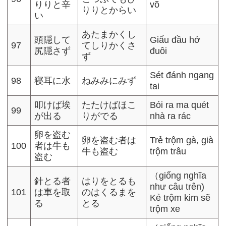
りりと辛
võ
りりとからい
い
あたまかくし
頭隠して
Giấu đầu hở
97
てしりかくさ
尻隠さず
đuôi
ず
Sét đánh ngang
98
寝耳に水
ねみみにみず
tai
叩けば埃
たたけばほこ
Bói ra ma quét
99
が出る
りがでる
nhà ra rác
卵を盗む
卵を盗む者は
Trẻ trộm gà, già
100
者は牛も
牛も盗む
trộm trâu
盗む
（giống nghĩa
針とる者
はりをとるも
như câu trên)
101
は車を取
のはくるまを
Kẻ trộm kim sẽ
る
とる
trộm xe