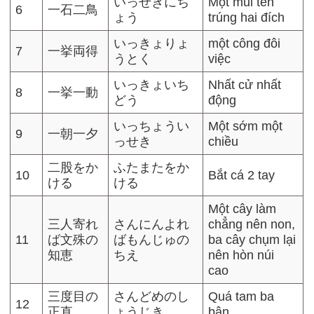
いっせきにち
Một mũi tên
6
一石二鳥
ょう
trúng hai đích
いっきょりょ
một công đôi
7
一挙両得
うとく
việc
いっきょいち
Nhất cử nhất
8
一挙一動
どう
động
いっちょうい
Một sớm một
9
一朝一夕
っせき
chiều
二股をか
ふたまたをか
10
Bắt cá 2 tay
ける
ける
Một cây làm
三人寄れ
さんにんよれ
chẳng nên non,
11
ば文殊の
ばもんじゅの
ba cây chụm lại
知恵
ちえ
nên hòn núi
cao
三度目の
さんどめのし
Quá tam ba
12
正直
ょうじき
bận