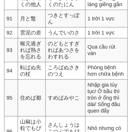
くの他人
くのたにん
láng giềng gần
つきとすっぽ
91
月と鼈
1 trời 1 vực
ん
92
雲泥の差
うんでいのさ
1 trời 1 vực
喉元過ぎ
のどもとすぎ
Qua cầu rút
93
れば熱さ
ればあつさを
ván
を忘れる
わすれる
転ばぬ先
ころばぬさき
Phòng bệnh
94
の杖
のつえ
hơn chữa bệnh
Nhập gia tùy
tục/ Ở bầu thì
95
住めば都
すめばみやこ
tròn ở ống thì
dài/ Sống đâu
quen đấy
山椒は小
さんしょうは
粒でもぴ
Nhỏ nhưng có
96
こつぶでもぴ