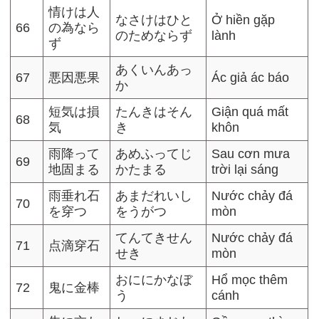
情けは人
なさけはひと
Ở hiền gặp
66
の為なら
のためならず
lành
ず
あくいんあっ
67
悪因悪果
Ác giả ác báo
か
短気は損
たんきはそん
Giận quá mất
68
気
き
khôn
雨降って
あめふってじ
Sau cơn mưa
69
地固まる
かたまる
trời lại sáng
雨垂れ石
あまだれいし
Nước chảy đá
70
を穿つ
をうがつ
mòn
てんてきせん
Nước chảy đá
71
点滴穿石
せき
mòn
おににかなぼ
Hổ mọc thêm
72
鬼に金棒
う
cánh