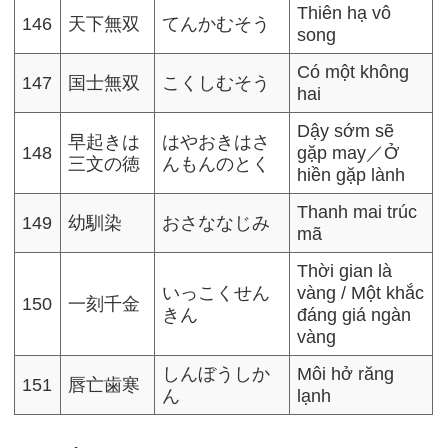
Thiên hạ vô
146
天下無双
てんかむそう
song
Có một không
147
国士無双
こくしむそう
hai
Dậy sớm sẽ
早起きは
はやおきはさ
148
gặp may／Ở
三文の徳
んもんのとく
hiền gặp lành
Thanh mai trúc
149
幼馴染
おさななじみ
mã
Thời gian là
いっこくせん
vàng / Một khắc
150
一刻千金
きん
đáng giá ngàn
vàng
しんぼうしか
Môi hở răng
151
唇亡歯寒
ん
lạnh