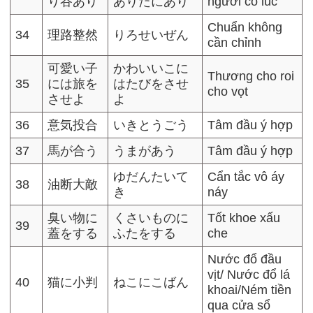
り谷あり
ありたにあり
người có lúc
Chuẩn không
34
理路整然
りろせいぜん
cần chỉnh
可愛い子
かわいいこに
Thương cho roi
35
には旅を
はたびをさせ
cho vọt
させよ
よ
36
意気投合
いきとうごう
Tâm đầu ý hợp
37
馬が合う
うまがあう
Tâm đầu ý hợp
ゆだんたいて
Cẩn tắc vô áy
38
油断大敵
き
náy
臭い物に
くさいものに
Tốt khoe xấu
39
蓋をする
ふたをする
che
Nước đổ đầu
vịt/ Nước đổ lá
40
猫に小判
ねこにこばん
khoai/Ném tiền
qua cửa sổ