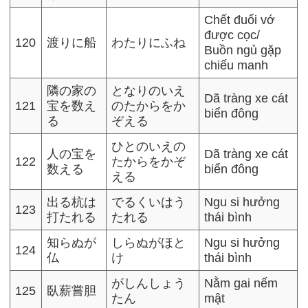
Chết đuối vớ
được cọc/
120
渡りに船
わたりにふね
Buồn ngủ gặp
chiếu manh
隣の家の
となりのいえ
Dã tràng xe cát
121
宝を数え
のたからをか
biển đông
る
ぞえる
ひとのいえの
人の宝を
Dã tràng xe cát
122
たからをかぞ
数える
biển đông
える
出る杭は
でるくいはう
Ngu si hưởng
123
打たれる
たれる
thái bình
知らぬが
しらぬがほと
Ngu si hưởng
124
仏
け
thái bình
がしんしょう
Nằm gai nếm
125
臥薪嘗胆
たん
mật