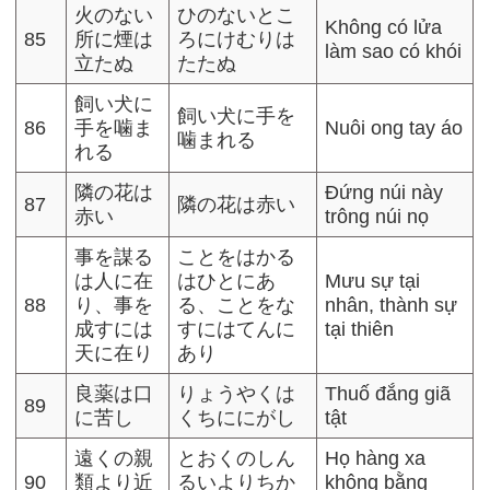
火のない
ひのないとこ
Không có lửa
85
所に煙は
ろにけむりは
làm sao có khói
立たぬ
たたぬ
飼い犬に
飼い犬に手を
86
手を噛ま
Nuôi ong tay áo
噛まれる
れる
隣の花は
Đứng núi này
87
隣の花は赤い
赤い
trông núi nọ
事を謀る
ことをはかる
は人に在
はひとにあ
Mưu sự tại
88
り、事を
る、ことをな
nhân, thành sự
成すには
すにはてんに
tại thiên
天に在り
あり
良薬は口
りょうやくは
Thuố đắng giã
89
に苦し
くちににがし
tật
遠くの親
とおくのしん
Họ hàng xa
90
類より近
るいよりちか
không bằng