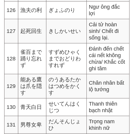
Ngư ông đắc
126
漁夫の利
ぎょふのり
lợi
Cải tử hoàn
127
起死回生
きしかいせい
sinh/ Chết đi
sống lại.
Đánh đến chết
雀百まで
すずめひゃく
cái nết không
128
踊り忘れ
までおどりわ
chừa/ Khắc cốt
ず
すれず
ghi tâm
能ある鷹
のうあるたか
Chân nhân bất
129
は爪を隠
はつめをかく
lộ tướng
す
す
せいてんはく
Thanh thiên
130
青天白日
じつ
bạch nhật
だんそんじょ
Trọng nam
131
男尊女卑
ひ
khinh nữ