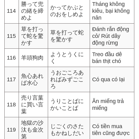
勝って兜
Tháng không
かってかぶと
114
の緒を締
kiêu, bại không
のおをしめよ
めよ
nản
草を打っ
Đánh rắn động
草を打って蛇
115
て蛇を驚
cỏ/ Rút dây
を驚かす
かす
động rừng
ようとうくに
Treo đầu dê
116
羊頭狗肉
く
bán thịt chó
うおごころあ
魚心あれ
117
ればみずごこ
Có qua có lại
ば水心
ろ
売り言葉
うりことばに
Ăn miếng trả
118
に買い言
かいことば
miếng
葉
地獄の沙
じごくのさた
Có tiền mua
119
汰も金次
もかねしだい
tiên cũng được
第