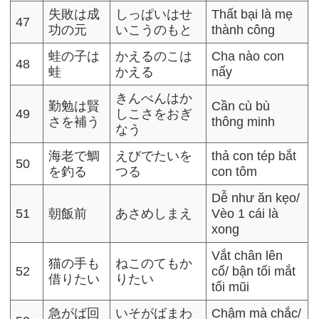
失敗は成
しっぱいはせ
Thất bại là mẹ
47
功の元
いこうのもと
thành công
蛙の子は
かえるのこは
Cha nào con
48
蛙
かえる
nấy
きんべんはか
勤勉は賢
Cần cù bù
49
しこさをおぎ
さを補う
thông minh
なう
海老で鯛
えびでたいを
thả con tép bắt
50
を釣る
つる
con tôm
Dễ như ăn kẹo/
51
朝飯前
あさめしまえ
Vèo 1 cái là
xong
Vắt chân lên
猫の手も
ねこのてもか
52
cổ/ bận tối mắt
借りたい
りたい
tối mũi
急がば回
いそがばまわ
Chậm mà chắc/