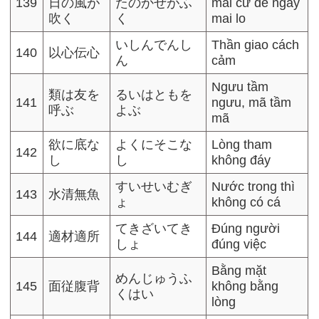
139
日の風が
たのかぜがふ
mai cứ để ngày
吹く
く
mai lo
いしんでんし
Thần giao cách
140
以心伝心
ん
cảm
Ngưu tầm
類は友を
るいはともを
141
ngưu, mã tầm
呼ぶ
よぶ
mã
欲に底な
よくにそこな
Lòng tham
142
し
し
không đáy
すいせいむぎ
Nước trong thì
143
水清無魚
ょ
không có cá
てきざいてき
Đúng người
144
適材適所
しょ
đúng việc
Bằng mặt
めんじゅうふ
145
面従腹背
không bằng
くはい
lòng