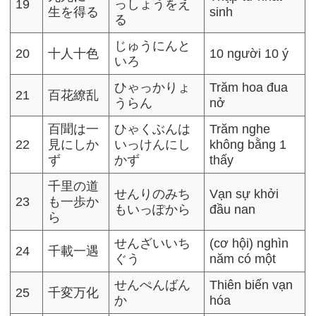
19
っしょうをえ
生を得る
sinh
る
じゅうにんと
20
十人十色
10 người 10 ý
いろ
ひゃっかりょ
Trăm hoa đua
21
百花繚乱
うらん
nở
百聞は一
ひゃくぶんは
Trăm nghe
22
見にしか
いっけんにし
không bằng 1
ず
かず
thấy
千里の道
せんりのみち
Vạn sự khởi
23
も一歩か
もいっぽから
đầu nan
ら
せんざいいち
(cơ hội) nghìn
24
千載一遇
ぐう
năm có một
せんぺんばん
Thiên biến vạn
25
千変万化
か
hóa