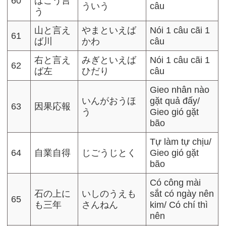
60
ばこう言
ういう
câu
う
山と言え
やまといえば
Nói 1 câu cãi 1
61
ば川
かわ
câu
右と言え
みぎといえば
Nói 1 câu cãi 1
62
ば左
ひだり
câu
Gieo nhân nào
いんがおうほ
gặt quả đấy/
63
因果応報
う
Gieo gió gặt
bão
Tự làm tự chịu/
64
自業自得
じごうじとく
Gieo gió gặt
bão
Có công mài
石の上に
いしのうえも
sắt có ngày nên
65
も三年
さんねん
kim/ Có chí thì
nên