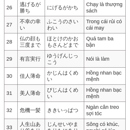
逃げるが
Chạy là thượng
26
にげるがかち
勝ち
sách
不幸の幸
ふこうのさい
Trong cái rủi có
27
い
わい
cái may
仏の顔も
ほとけのかお
Quá tam ba
28
三度まで
もさんどまで
bận
ゆうげんじっ
29
有言実行
Nói là làm
こう
かじんはくめ
Hồng nhan bạc
30
佳人薄命
い
mệnh
びじんはくめ
Hồng nhan bạc
31
美人薄命
い
mệnh
Ngàn cân treo
32
危機一髪
ききいっぱつ
sợi tóc
人生山あ
じんせいやま
Sông có khúc,
33