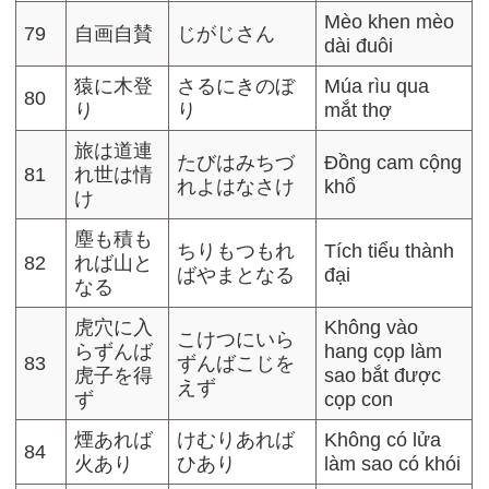
Mèo khen mèo
79
自画自賛
じがじさん
dài đuôi
猿に木登
さるにきのぼ
Múa rìu qua
80
り
り
mắt thợ
旅は道連
たびはみちづ
Đồng cam cộng
81
れ世は情
れよはなさけ
khổ
け
塵も積も
ちりもつもれ
Tích tiểu thành
82
れば山と
ばやまとなる
đại
なる
虎穴に入
Không vào
こけつにいら
らずんば
hang cọp làm
83
ずんばこじを
虎子を得
sao bắt được
えず
ず
cọp con
煙あれば
けむりあれば
Không có lửa
84
火あり
ひあり
làm sao có khói