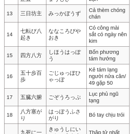
Cả thèm chóng
13
三日坊主
みっかぼうず
chán
Có công mài
七転び八
ななころびや
14
sắt có ngày nên
起き
おき
kim
しほうはっぽ
Bốn phương
15
四方八方
う
tám hướng
Kẻ tám lạng
五十歩百
ごじゅっぽひ
16
người nửa cân/
歩
ゃっぽ
49 gặp 50
Lục phủ ngũ
17
五臓六腑
ごぞうろっぷ
tạng
八方塞が
はっぽうふさ
18
Bó tay chịu trói
り
がり
きゅうしにい
九死に一
Thập tử nhất