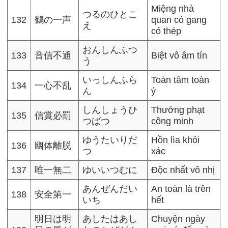
Miệng nhà
つるのひとこ
132
鶴の一声
quan có gang
え
có thép
おんしんふつ
133
音信不通
Biệt vô âm tín
う
いっしんふら
Toàn tâm toàn
134
一心不乱
ん
ý
しんしょうひ
Thưởng phạt
135
信賞必罰
つばつ
công minh
ゆうたいりだ
Hồn lìa khỏi
136
幽体離脱
つ
xác
137
唯一無二
ゆいいつむに
Độc nhất vô nhị
あんぜんだい
An toàn là trên
138
安全第一
いち
hết
明日は明
あしたはあし
Chuyện ngày