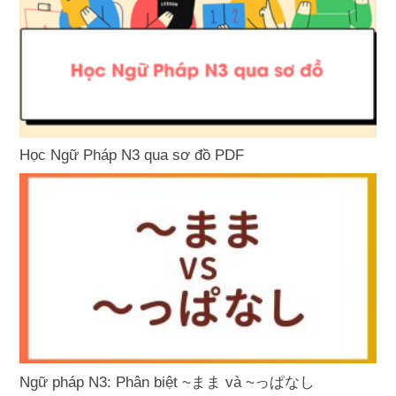
Học Ngữ Pháp N3 qua sơ đồ PDF
Ngữ pháp N3: Phân biệt ~まま và ~っぱなし