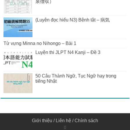
泉徴収）
(Luyện đọc hiểu N3) Bệnh tật – 病気
Từ vựng Minna no Nihongo – Bài 1
Luyện thi JLPT N4 Kanji – Đề 3
50 Câu Thành Ngữ, Tục Ngữ hay trong
tiếng Nhật
Giới thiệu
/
Liên hệ
/
Chính sách