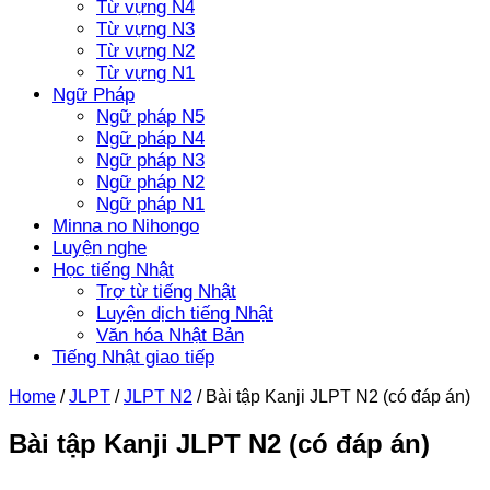
Từ vựng N4
Từ vựng N3
Từ vựng N2
Từ vựng N1
Ngữ Pháp
Ngữ pháp N5
Ngữ pháp N4
Ngữ pháp N3
Ngữ pháp N2
Ngữ pháp N1
Minna no Nihongo
Luyện nghe
Học tiếng Nhật
Trợ từ tiếng Nhật
Luyện dịch tiếng Nhật
Văn hóa Nhật Bản
Tiếng Nhật giao tiếp
Home
/
JLPT
/
JLPT N2
/
Bài tập Kanji JLPT N2 (có đáp án)
Bài tập Kanji JLPT N2 (có đáp án)