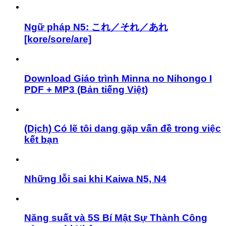
Ngữ pháp N5: これ／それ／あれ
[kore/sore/are]
Download Giáo trình Minna no Nihongo I
PDF + MP3 (Bản tiếng Việt)
(Dịch) Có lẽ tôi dang gặp vấn đề trong việc
kết bạn
Những lỗi sai khi Kaiwa N5, N4
Năng suất và 5S Bí Mật Sự Thành Công