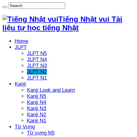
Tiếng Nhật vui Tài
liệu tự học tiếng Nhật
Home
JLPT
JLPT N5
JLPT N4
JLPT N3
JLPT N2
JLPT N1
Kanji
Kanji Look and Learn
Kanji N5
Kanji N4
Kanji N3
Kanji N2
Kanji N1
Từ Vựng
Từ vựng N5