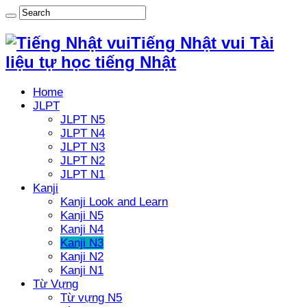
Tiếng Nhật vui Tài
liệu tự học tiếng Nhật
Home
JLPT
JLPT N5
JLPT N4
JLPT N3
JLPT N2
JLPT N1
Kanji
Kanji Look and Learn
Kanji N5
Kanji N4
Kanji N3
Kanji N2
Kanji N1
Từ Vựng
Từ vựng N5