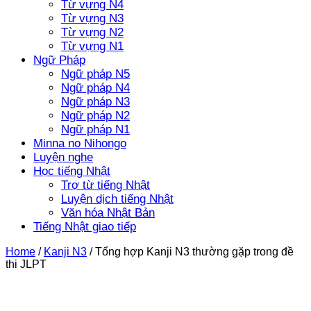
Từ vựng N4
Từ vựng N3
Từ vựng N2
Từ vựng N1
Ngữ Pháp
Ngữ pháp N5
Ngữ pháp N4
Ngữ pháp N3
Ngữ pháp N2
Ngữ pháp N1
Minna no Nihongo
Luyện nghe
Học tiếng Nhật
Trợ từ tiếng Nhật
Luyện dịch tiếng Nhật
Văn hóa Nhật Bản
Tiếng Nhật giao tiếp
Home
/
Kanji N3
/
Tổng hợp Kanji N3 thường gặp trong đề
thi JLPT