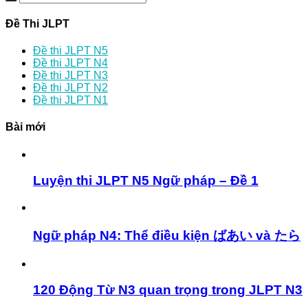
Đề Thi JLPT
Đề thi JLPT N5
Đề thi JLPT N4
Đề thi JLPT N3
Đề thi JLPT N2
Đề thi JLPT N1
Bài mới
Luyện thi JLPT N5 Ngữ pháp – Đề 1
Ngữ pháp N4: Thể điều kiện ばあい và たら
120 Động Từ N3 quan trọng trong JLPT N3