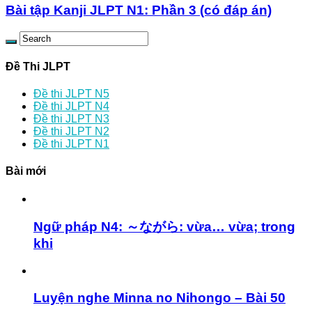
Bài tập Kanji JLPT N1: Phần 3 (có đáp án)
Đề Thi JLPT
Đề thi JLPT N5
Đề thi JLPT N4
Đề thi JLPT N3
Đề thi JLPT N2
Đề thi JLPT N1
Bài mới
Ngữ pháp N4: ～ながら: vừa… vừa; trong
khi
Luyện nghe Minna no Nihongo – Bài 50