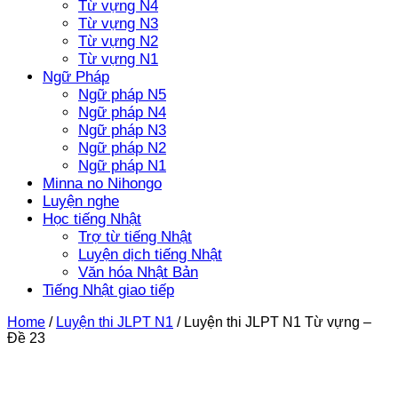
Từ vựng N4
Từ vựng N3
Từ vựng N2
Từ vựng N1
Ngữ Pháp
Ngữ pháp N5
Ngữ pháp N4
Ngữ pháp N3
Ngữ pháp N2
Ngữ pháp N1
Minna no Nihongo
Luyện nghe
Học tiếng Nhật
Trợ từ tiếng Nhật
Luyện dịch tiếng Nhật
Văn hóa Nhật Bản
Tiếng Nhật giao tiếp
Home
/
Luyện thi JLPT N1
/
Luyện thi JLPT N1 Từ vựng –
Đề 23