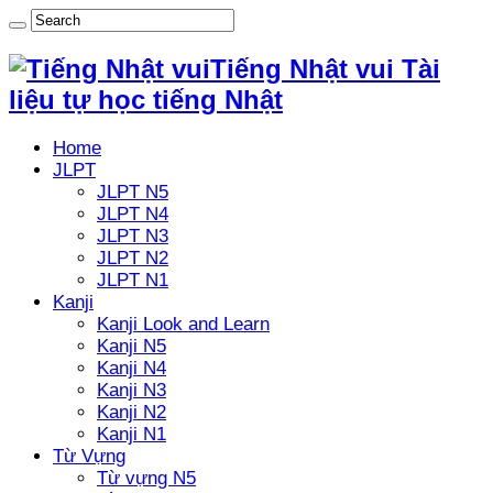
Tiếng Nhật vui Tài
liệu tự học tiếng Nhật
Home
JLPT
JLPT N5
JLPT N4
JLPT N3
JLPT N2
JLPT N1
Kanji
Kanji Look and Learn
Kanji N5
Kanji N4
Kanji N3
Kanji N2
Kanji N1
Từ Vựng
Từ vựng N5