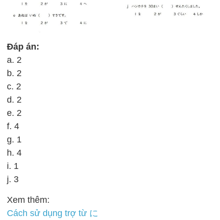
Đáp án:
a. 2
b. 2
c. 2
d. 2
e. 2
f. 4
g. 1
h. 4
i. 1
j. 3
Xem thêm:
Cách sử dụng trợ từ に