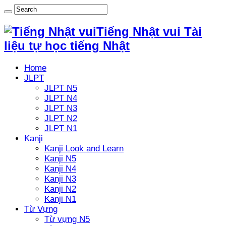
Tiếng Nhật vui Tài
liệu tự học tiếng Nhật
Home
JLPT
JLPT N5
JLPT N4
JLPT N3
JLPT N2
JLPT N1
Kanji
Kanji Look and Learn
Kanji N5
Kanji N4
Kanji N3
Kanji N2
Kanji N1
Từ Vựng
Từ vựng N5