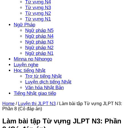
Từ vựng N4
Từ vựng N3
Từ vựng N2
Từ vựng N1
Ngữ Pháp
Ngữ pháp N5
Ngữ pháp N4
Ngữ pháp N3
Ngữ pháp N2
Ngữ pháp N1
Minna no Nihongo
Luyện nghe
Học tiếng Nhật
Trợ từ tiếng Nhật
Luyện dịch tiếng Nhật
Văn hóa Nhật Bản
Tiếng Nhật giao tiếp
Home
/
Luyện thi JLPT N3
/
Làm bài tập Từ vựng JLPT N3:
Phần 8 (Có đáp án)
Làm bài tập Từ vựng JLPT N3: Phần