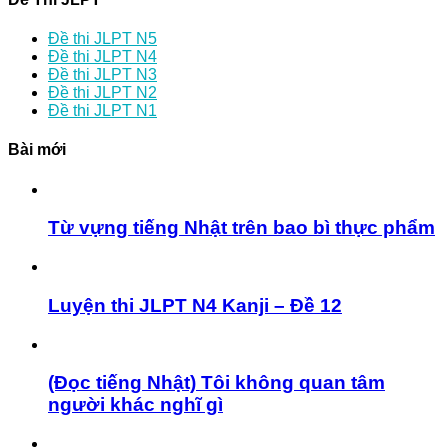
Đề thi JLPT N5
Đề thi JLPT N4
Đề thi JLPT N3
Đề thi JLPT N2
Đề thi JLPT N1
Bài mới
Từ vựng tiếng Nhật trên bao bì thực phẩm
Luyện thi JLPT N4 Kanji – Đề 12
(Đọc tiếng Nhật) Tôi không quan tâm
người khác nghĩ gì