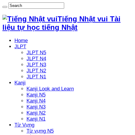
Tiếng Nhật vui Tài
liệu tự học tiếng Nhật
Home
JLPT
JLPT N5
JLPT N4
JLPT N3
JLPT N2
JLPT N1
Kanji
Kanji Look and Learn
Kanji N5
Kanji N4
Kanji N3
Kanji N2
Kanji N1
Từ Vựng
Từ vựng N5