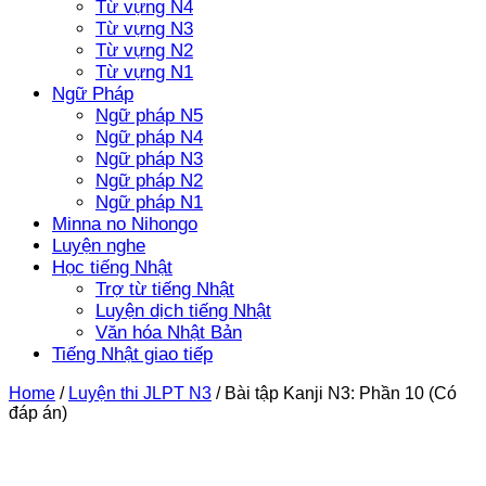
Từ vựng N4
Từ vựng N3
Từ vựng N2
Từ vựng N1
Ngữ Pháp
Ngữ pháp N5
Ngữ pháp N4
Ngữ pháp N3
Ngữ pháp N2
Ngữ pháp N1
Minna no Nihongo
Luyện nghe
Học tiếng Nhật
Trợ từ tiếng Nhật
Luyện dịch tiếng Nhật
Văn hóa Nhật Bản
Tiếng Nhật giao tiếp
Home
/
Luyện thi JLPT N3
/
Bài tập Kanji N3: Phần 10 (Có
đáp án)