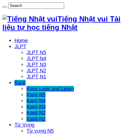
Tiếng Nhật vui Tài
liệu tự học tiếng Nhật
Home
JLPT
JLPT N5
JLPT N4
JLPT N3
JLPT N2
JLPT N1
Kanji
Kanji Look and Learn
Kanji N5
Kanji N4
Kanji N3
Kanji N2
Kanji N1
Từ Vựng
Từ vựng N5