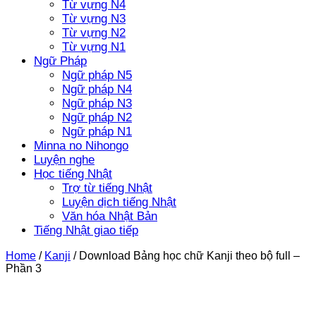
Từ vựng N4
Từ vựng N3
Từ vựng N2
Từ vựng N1
Ngữ Pháp
Ngữ pháp N5
Ngữ pháp N4
Ngữ pháp N3
Ngữ pháp N2
Ngữ pháp N1
Minna no Nihongo
Luyện nghe
Học tiếng Nhật
Trợ từ tiếng Nhật
Luyện dịch tiếng Nhật
Văn hóa Nhật Bản
Tiếng Nhật giao tiếp
Home
/
Kanji
/
Download Bảng học chữ Kanji theo bộ full –
Phần 3