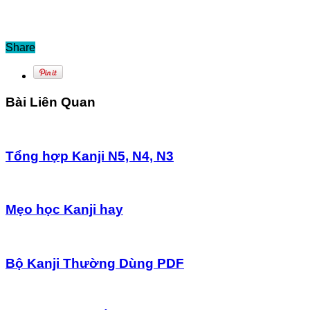
Share
Bài Liên Quan
Tổng hợp Kanji N5, N4, N3
Mẹo học Kanji hay
Bộ Kanji Thường Dùng PDF