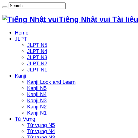
Tiếng Nhật vui Tài liệ
Home
JLPT
JLPT N5
JLPT N4
JLPT N3
JLPT N2
JLPT N1
Kanji
Kanji Look and Learn
Kanji N5
Kanji N4
Kanji N3
Kanji N2
Kanji N1
Từ Vựng
Từ vựng N5
Từ vựng N4
Từ vựng N3