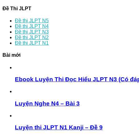
Đề Thi JLPT
Đề thi JLPT N5
Đề thi JLPT N4
Đề thi JLPT N3
Đề thi JLPT N2
Đề thi JLPT N1
Bài mới
Ebook Luyện Thi Đọc Hiểu JLPT N3 (Có đá
Luyện Nghe N4 – Bài 3
Luyện thi JLPT N1 Kanji – Đề 9