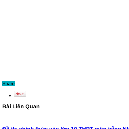
Share
Bài Liên Quan
Đề thi chính thức vào lớp 10 THPT môn tiếng N