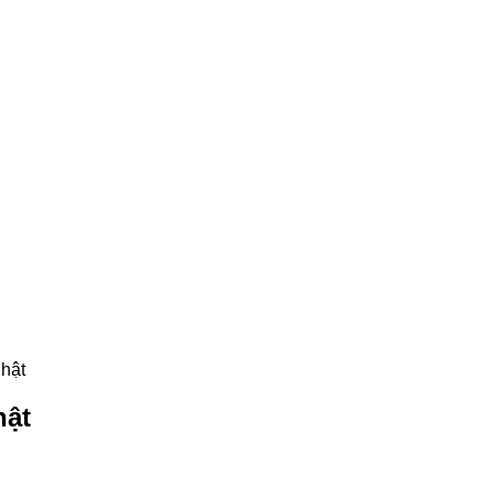
Nhật
hật