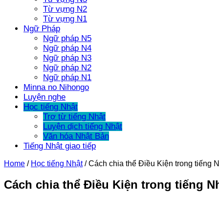
Từ vựng N2
Từ vựng N1
Ngữ Pháp
Ngữ pháp N5
Ngữ pháp N4
Ngữ pháp N3
Ngữ pháp N2
Ngữ pháp N1
Minna no Nihongo
Luyện nghe
Học tiếng Nhật
Trợ từ tiếng Nhật
Luyện dịch tiếng Nhật
Văn hóa Nhật Bản
Tiếng Nhật giao tiếp
Home
/
Học tiếng Nhật
/
Cách chia thể Điều Kiện trong tiếng 
Cách chia thể Điều Kiện trong tiếng N