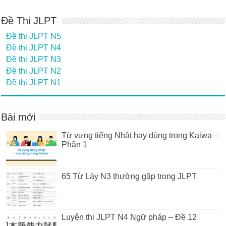
Đề Thi JLPT
Đề thi JLPT N5
Đề thi JLPT N4
Đề thi JLPT N3
Đề thi JLPT N2
Đề thi JLPT N1
Bài mới
Từ vựng tiếng Nhật hay dùng trong Kaiwa –
Phần 1
65 Từ Láy N3 thường gặp trong JLPT
Luyện thi JLPT N4 Ngữ pháp – Đề 12