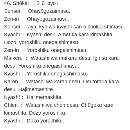
46. Shōkai （３６ byo）
Sensei ： Ohayōgozaimasu.
Zen-in ： Ohayōgozaimasu.
Sensei ： Jya, kyō wa kyashī san o shōkai shimasu.
Kyashī： Kyashī desu. Amerika kara kimashita.
Dōzo, yoroshiku onegaishimasu.
Zen-in ： Yoroshiku onegaishimasu.
Maikeru ： Watashi wa maikeru desu. Igirisu kara
desu. Yoroshiku onegaishimasu.
Kyashī： Yoroshiku onegaishimasu.
Karen ： Watashi wa karen desu. Osutoraria kara
desu. Hajimemashite.
Kyashī： Hajimemashite.
Chien ： Watashi wa chen desu. Chūgoku kara
kimashita. Dōzo yoroshiku.
Kyashī： Dōzo yoroshiku.