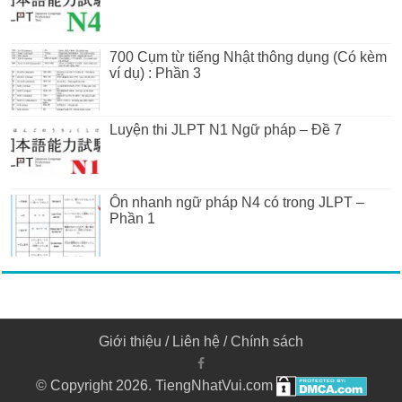
700 Cụm từ tiếng Nhật thông dụng (Có kèm
ví dụ) : Phần 3
Luyện thi JLPT N1 Ngữ pháp – Đề 7
Ôn nhanh ngữ pháp N4 có trong JLPT –
Phần 1
Giới thiệu
/
Liên hệ
/
Chính sách
© Copyright 2026. TiengNhatVui.com