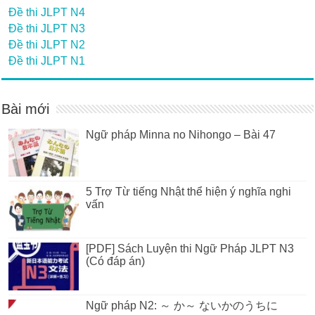
Đề thi JLPT N4
Đề thi JLPT N3
Đề thi JLPT N2
Đề thi JLPT N1
Bài mới
Ngữ pháp Minna no Nihongo – Bài 47
5 Trợ Từ tiếng Nhật thể hiện ý nghĩa nghi
vấn
[PDF] Sách Luyện thi Ngữ Pháp JLPT N3
(Có đáp án)
Ngữ pháp N2: ～ か～ ないかのうちに