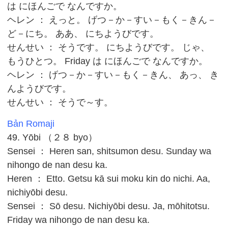
は にほんごで なんですか。
ヘレン ： えっと。 げつ－か－すい－もく－きん－
ど－にち。 ああ、 にちようびです。
せんせい ： そうです。 にちようびです。 じゃ、
もうひとつ。 Friday は にほんごで なんですか。
ヘレン ： げつ－か－すい－もく－きん、 あっ、 き
んようびです。
せんせい ： そうで～す。
Bản Romaji
49. Yōbi （２８ byo）
Sensei ： Heren san, shitsumon desu. Sunday wa
nihongo de nan desu ka.
Heren ： Etto. Getsu kā sui moku kin do nichi. Aa,
nichiyōbi desu.
Sensei ： Sō desu. Nichiyōbi desu. Ja, mōhitotsu.
Friday wa nihongo de nan desu ka.