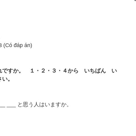
1
3 (Có đáp án)
すか。 １・２・３・４から いちばん い
さい。
__ ___ と思う人はいますか。