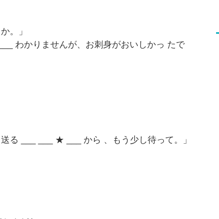
たか。」
 ★ ___ わかりませんが、お刺身がおいしかっ たで
___ ___ ★ ___ から 、もう少し待って。」