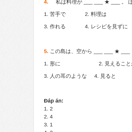
4.
私は料理が ___ ___ ★ ___ 
1. 苦手で 2. 料理は
3. 作れる 4. レシピを見ずに
5.
この島は、空から ___ ___ ★ 
1. 形に 2. 見えること
3. 人の耳のような 4. 見ると
Đáp án:
1. 2
2. 4
3. 1