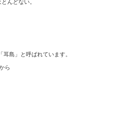
。 ほとんどない。
___「耳島」と呼ばれています。
から