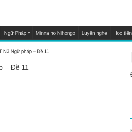
Ngữ Pháp
Minna no Nihongo
Luyện nghe
Học tiến
PT N3 Ngữ pháp – Đề 11
p – Đề 11