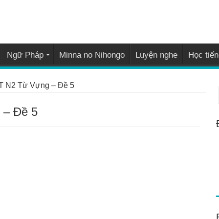
Ngữ Pháp
Minna no Nihongo
Luyện nghe
Học tiến
PT N2 Từ Vựng – Đề 5
 – Đề 5