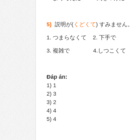
5)
説明が(
くどくて
) すみません。
1. つまらなくて 2. 下手で
3. 複雑で 4.しつこくて
Đáp án:
1) 1
2) 3
3) 2
4) 4
5) 4