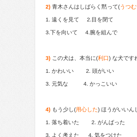
2)
青木さんはしばらく黙って(
うつむ
1. 遠くを見て 2.目を閉て
3.下を向いて 4.腕を組んで
3)
この犬は、本当に(
利口
) な犬です
1. かわいい 2. 頭がいい
3. 元気な 4. かっこいい
4)
もう少し(
用心した
) ほうがいい
1. 落ち着いた 2. がんばった
3. よく考えた 4. 気をつけた