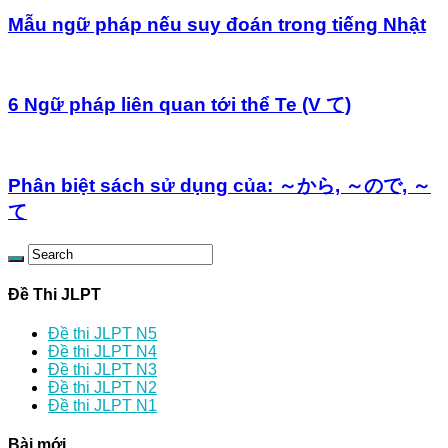
Mẫu ngữ pháp nếu suy đoán trong tiếng Nhật
6 Ngữ pháp liên quan tới thể Te (V て)
Phân biệt sách sử dụng của: ～から, ～ので, ～
て
Đề Thi JLPT
Đề thi JLPT N5
Đề thi JLPT N4
Đề thi JLPT N3
Đề thi JLPT N2
Đề thi JLPT N1
Bài mới