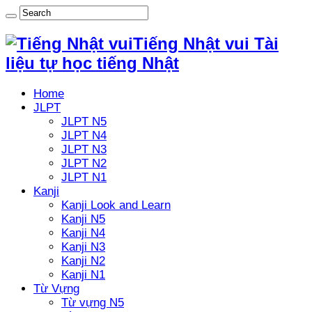
Tiếng Nhật vui Tài
liệu tự học tiếng Nhật
Home
JLPT
JLPT N5
JLPT N4
JLPT N3
JLPT N2
JLPT N1
Kanji
Kanji Look and Learn
Kanji N5
Kanji N4
Kanji N3
Kanji N2
Kanji N1
Từ Vựng
Từ vựng N5