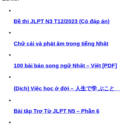
Đề thi JLPT N3 T12/2023 (Có đáp án)
Chữ cái và phát âm trong tiếng Nhật
100 bài báo song ngữ Nhật – Việt [PDF]
(Dịch) Việc học ở đời – 人生で学 ぶこと
Bài tập Trợ Từ JLPT N5 – Phần 6