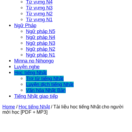
Từ vựng N4
Từ vựng N3
Từ vựng N2
Từ vựng N1
Ngữ Pháp
Ngữ pháp N5
Ngữ pháp N4
Ngữ pháp N3
Ngữ pháp N2
Ngữ pháp N1
Minna no Nihongo
Luyện nghe
Học tiếng Nhật
Trợ từ tiếng Nhật
Luyện dịch tiếng Nhật
Văn hóa Nhật Bản
Tiếng Nhật giao tiếp
Home
/
Học tiếng Nhật
/
Tài liệu học tiếng Nhật cho người
mới học [PDF + MP3]