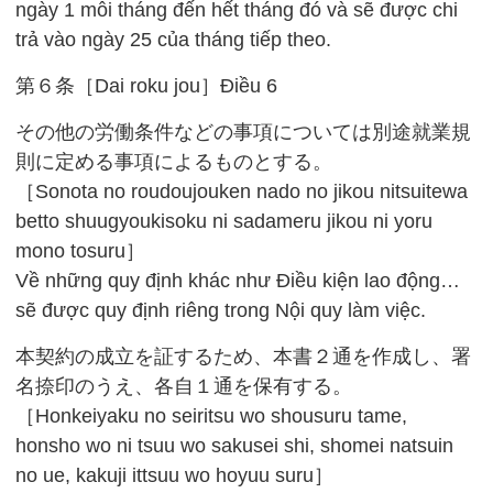
ngày 1 mỗi tháng đến hết tháng đó và sẽ được chi
trả vào ngày 25 của tháng tiếp theo.
第６条［Dai roku jou］Điều 6
その他の労働条件などの事項については別途就業規
則に定める事項によるものとする。
［Sonota no roudoujouken nado no jikou nitsuitewa
betto shuugyoukisoku ni sadameru jikou ni yoru
mono tosuru］
Về những quy định khác như Điều kiện lao động…
sẽ được quy định riêng trong Nội quy làm việc.
本契約の成立を証するため、本書２通を作成し、署
名捺印のうえ、各自１通を保有する。
［Honkeiyaku no seiritsu wo shousuru tame,
honsho wo ni tsuu wo sakusei shi, shomei natsuin
no ue, kakuji ittsuu wo hoyuu suru］