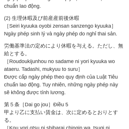
chuẩn lao động.
(2) 生理休暇及び前産産前後休暇
［Seiri kyuuka oyobi zensan sanzengo kyuuka］
Ngày phép sinh lý và ngày phép do nghỉ thai sản.
労働基準法の定めにより休暇を与える。ただし、無
給とする。
［Roudoukijunhou no sadame ni yori kyuuka wo
ataeru. Tadashi, mukyuu to suru］
Được cấp ngày phép theo quy định của Luật Tiêu
chuẩn lao động. Tuy nhiên, những ngày phép này
sẽ không được tính lương.
第５条［Dai go jou］Điều 5
甲より乙に支払い賃金は、次に定めるとおりとす
る。
［Kou yori otsu ni shiharai chingin wa, tsugi ni