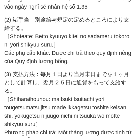
vào ngày nghỉ sẽ nhân hệ số 1,35
(2) 諸手当：別途給与規定の定めるところにより支
給する。
［Shoteate: Betto kyuuyo kitei no sadameru tokoro
ni yori shikyuu suru.］
Các phụ cấp khác: Được chi trả theo quy định riêng
của Quy định lương bổng.
(3) 支払方法：毎月１日より当月末日までを１ヶ月
として計算し、翌月２５日に通貨をもって支給す
る。
［Shiharaihouhou: maitsuki tsuitachi yori
tougetsumatsujitsu made ikkagetsu toshite keisan
shi, yokugetsu nijuugo nichi ni tsuuka wo motte
shikyuu suru］
Phương pháp chi trả: Một tháng lương được tính từ