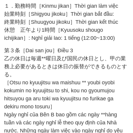
１．勤務時間［Kinmu jikan］Thời gian làm việc
始業時刻［Shigyou jikoku］Thời gian bắt đầu:
終業時刻［Shuugyou jikoku］Thời gian kết thúc
休憩 正午より1時間［Kyuusoku shougo
ichijikan］: Nghỉ giải lao: 1 tiếng (12:00~13:00)
第３条［Dai san jou］Điều 3
乙の休日は毎週**曜日及び国民の休日とし、甲の業
務上必要があるときは休日の振替ができるものとす
る。
［Otsu no kyuujitsu wa maishuu ** youbi oyobi
kokumin no kyuujitsu to shi, kou no gyoumujou
hitsuyou ga aru toki wa kyuujitsu no furikae ga
dekiru mono tosuru］
Ngày nghỉ của Bên B bao gồm các ngày **hàng
tuần và các ngày nghỉ lễ theo quy định của Nhà
nước. Những ngày làm việc vào ngày nghỉ do yêu