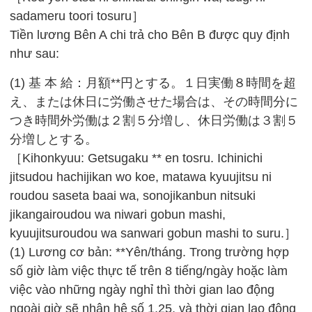
sadameru toori tosuru］
Tiền lương Bên A chi trả cho Bên B được quy định
như sau:
(1) 基 本 給：月額**円とする。１日実働８時間を超
え、または休日に労働させた場合は、その時間分に
つき時間外労働は２割５分増し、休日労働は３割５
分増しとする。
［Kihonkyuu: Getsugaku ** en tosru. Ichinichi
jitsudou hachijikan wo koe, matawa kyuujitsu ni
roudou saseta baai wa, sonojikanbun nitsuki
jikangairoudou wa niwari gobun mashi,
kyuujitsuroudou wa sanwari gobun mashi to suru.］
(1) Lương cơ bản: **Yên/tháng. Trong trường hợp
số giờ làm việc thực tế trên 8 tiếng/ngày hoặc làm
việc vào những ngày nghỉ thì thời gian lao động
ngoài giờ sẽ nhân hệ số 1,25, và thời gian lao động