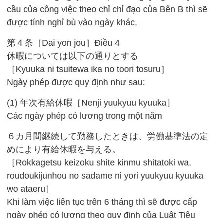
cầu của công việc theo chỉ chỉ đạo của Bên B thì sẽ
được tính nghỉ bù vào ngày khác.
第４条［Dai yon jou］Điều 4
休暇については以下の通りとする
［Kyuuka ni tsuitewa ika no toori tosuru］
Ngày phép được quy định như sau:
(1) 年次有給休暇［Nenji yuukyuu kyuuka］
Các ngày phép có lương trong một năm
６カ月間継続して勤務したときは、労働基準法の定
めにより有給休暇を与える。
［Rokkagetsu keizoku shite kinmu shitatoki wa,
roudoukijunhou no sadame ni yori yuukyuu kyuuka
wo ataeru］
Khi làm việc liên tục trên 6 tháng thì sẽ được cấp
ngày phép có lương theo quy định của Luật Tiêu