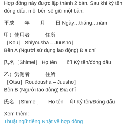
Hợp đồng này được lập thành 2 bản. Sau khi ký tên
đóng dấu, mỗi bên sẽ giữ một bản.
平成 年 月 日 Ngày…tháng…năm
甲）使用者 住所
［Kou］ Shiyousha – Juusho］
Bên A (Người sử dụng lao động) Địa chỉ
氏名［Shimei］ Họ tên 印 Ký tên/đóng dấu
乙）労働者 住所
［Otsu］Roudousha – Juusho］
Bên B (Người lao động) Địa chỉ
氏名 ［Shimei］ Họ tên 印 Ký tên/Đóng dấu
Xem thêm:
Thuật ngữ tiếng Nhật về hợp đồng