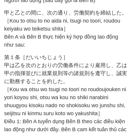
Người lao động (sau đây gọi là Bên B)
甲と乙との間に、次の通り、労働契約を締結した。
［Kou to otsu to no aida ni, tsugi no toori, roudou
keiyaku wo teiketsu shita］
Bên A và Bên B thực hiện ký hợp đồng lao động
như sau:
第１条［だいいちじょう］
甲は乙を次のとおりの労働条件により雇用し、乙は
甲の指揮並びに就業規則等の諸規則を遵守し、誠実
に勤務することを約した。
［Kou wa otsu wo tsugi no toori no roudoujouken ni
yori koyou shi, otsu wa kou no shiki narabini
shuugyou kisoku nado no shokisoku wo junshu shi,
seijitsu ni kinmu suru koto wo yakushita］
Điều 1: Bên A tuyển dụng Bên B theo các điều kiện
lao động như dưới đây. Bên B cam kết tuân thủ các