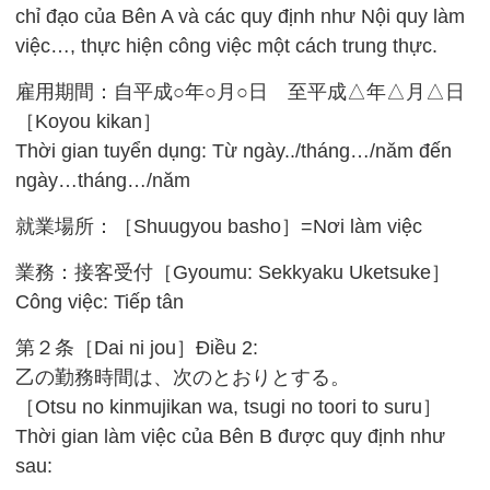
chỉ đạo của Bên A và các quy định như Nội quy làm
việc…, thực hiện công việc một cách trung thực.
雇用期間：自平成○年○月○日 至平成△年△月△日
［Koyou kikan］
Thời gian tuyển dụng: Từ ngày../tháng…/năm đến
ngày…tháng…/năm
就業場所：［Shuugyou basho］=Nơi làm việc
業務：接客受付［Gyoumu: Sekkyaku Uketsuke］
Công việc: Tiếp tân
第２条［Dai ni jou］Điều 2:
乙の勤務時間は、次のとおりとする。
［Otsu no kinmujikan wa, tsugi no toori to suru］
Thời gian làm việc của Bên B được quy định như
sau: