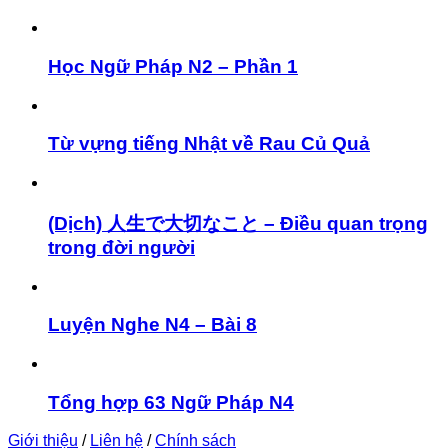
Học Ngữ Pháp N2 – Phần 1
Từ vựng tiếng Nhật về Rau Củ Quả
(Dịch) 人生で大切なこと – Điều quan trọng
trong đời người
Luyện Nghe N4 – Bài 8
Tổng hợp 63 Ngữ Pháp N4
Giới thiệu
/
Liên hệ
/
Chính sách