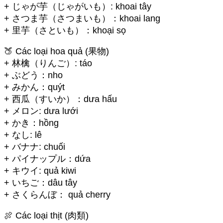
+ じゃが芋（じゃがいも）: khoai tây
+ さつま芋（さつまいも）：khoai lang
+ 里芋（さといも）：khoại sọ
🍑 Các loại hoa quả (果物)
+ 林檎（りんご）: táo
+ ぶどう：nho
+ みかん：quýt
+ 西瓜（すいか）：dưa hấu
+ メロン: dưa lưới
+ かき：hồng
+ なし: lê
+ バナナ: chuối
+ パイナップル：dứa
+ キウイ: quả kiwi
+ いちご：dâu tây
+ さくらんぼ： quả cherry
🍖 Các loại thịt (肉類)