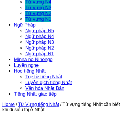
Từ vựng N4
Từ vựng N3
Từ vựng N2
Từ vựng N1
Ngữ Pháp
Ngữ pháp N5
Ngữ pháp N4
Ngữ pháp N3
Ngữ pháp N2
Ngữ pháp N1
Minna no Nihongo
Luyện nghe
Học tiếng Nhật
Trợ từ tiếng Nhật
Luyện dịch tiếng Nhật
Văn hóa Nhật Bản
Tiếng Nhật giao tiếp
Home
/
Từ Vựng tiếng Nhật
/
Từ vựng tiếng Nhật cần biết
khi đi siêu thị ở Nhật