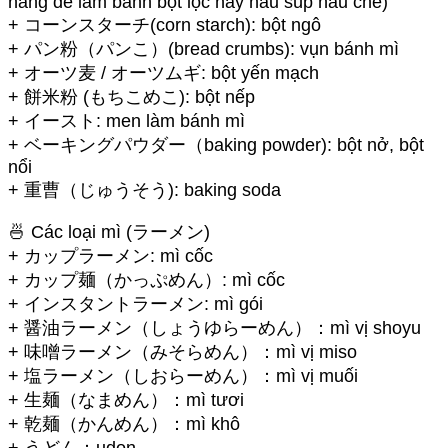
năng để làm bánh bột lọc hay nấu súp nấu chè)
+ コーンスターチ(corn starch): bột ngô
+ パン粉（パンこ）(bread crumbs): vụn bánh mì
+ オーツ麦 / オーツムギ: bột yến mạch
+ 餅米粉 (もちこめこ): bột nếp
+ イースト: men làm bánh mì
+ ベーキングパウダー（baking powder): bột nở, bột
nổi
+ 重曹（じゅうそう): baking soda
🍜 Các loại mì (ラーメン)
+ カップラーメン: mì cốc
+ カップ麺（かっぷめん）: mì cốc
+ インスタントラーメン: mì gói
+ 醤油ラーメン（しょうゆらーめん）：mì vị shoyu
+ 味噌ラーメン（みそらめん）：mì vị miso
+ 塩ラーメン（しおらーめん）：mì vị muối
+ 生麺（なまめん）：mì tươi
+ 乾麺（かんめん）：mì khô
+ うどん：udon