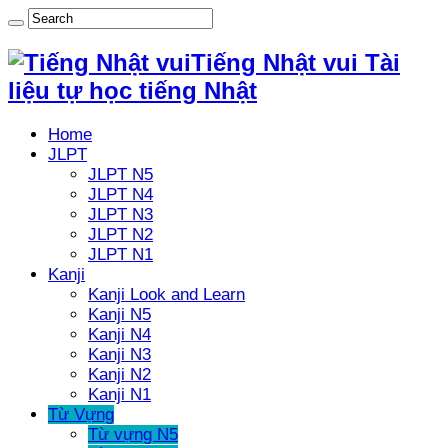
Tiếng Nhật vui Tài
liệu tự học tiếng Nhật
Home
JLPT
JLPT N5
JLPT N4
JLPT N3
JLPT N2
JLPT N1
Kanji
Kanji Look and Learn
Kanji N5
Kanji N4
Kanji N3
Kanji N2
Kanji N1
Từ Vựng
Từ vựng N5