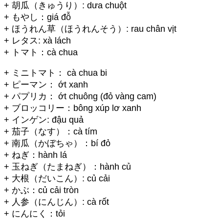
+ 胡瓜（きゅうり）: dưa chuột
+ もやし：giá đỗ
+ ほうれん草（ほうれんそう）: rau chân vịt
+ レタス: xà lách
+ トマト：cà chua
+ ミニトマト： cà chua bi
+ ピーマン： ớt xanh
+ パプリカ： ớt chuông (đỏ vàng cam)
+ ブロッコリー：bông xúp lơ xanh
+ インゲン: đậu quả
+ 茄子（なす）：cà tím
+ 南瓜（かぼちゃ）：bí đỏ
+ ねぎ：hành lá
+ 玉ねぎ（たまねぎ）：hành củ
+ 大根（だいこん）: củ cải
+ かぶ：củ cải tròn
+ 人参（にんじん）: cà rốt
+ にんにく：tỏi