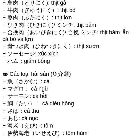
+ 鳥肉（とりにく): thịt gà
+ 牛肉（ぎゅうにく）: thịt bò
+ 豚肉（ぶたにく）: thịt lợn
+ ひき肉（ひきにく)/ ミンチ: thịt băm
+ 合挽肉（あいびきにく)/ 合挽 ミンチ: thịt băm lẫn
cả bò và lợn
+ 骨つき肉（ひねつきにく）: thịt sườn
+ ソーセージ: xúc xích
+ ハム：giăm bông
🍣 Các loại hải sản (魚介類)
+ 魚（さかな）: cá
+ マグロ： cá ngừ
+ サーモン: cá hồi
+ 鯛（たい）： cá điêu hồng
+ さば：cá thu
+ あじ: cá nục
+ 海老（えび）: tôm
+ 伊勢海老（いせえび）: tôm hùm