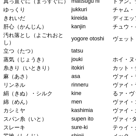
mattsugu ni
真っ直ぐに（まっすぐに）
トァン。
jukkuri
ゆっくり
チャム・
kireida
きれいだ
ディエッ
kanjin
肝心（かんじん）
チュウ・
汚れ落とし（よごれおと
yogore otoshi
ヴェット
し）
tatsu
立つ（たつ）
jouki
蒸気（じょうき）
ホイ・ヌ
itokiri
糸きり（いときり）
カット・
asa
麻（あさ）
ヴァイ・
rinneru
リンネル
ヴァイ・
kine
絹（きぬ）・シルク
るァ・ヴ
men
綿（めん）
ヴァイ・
kashimia
カシミヤ
ヴァイ・
supen ito
スパン糸（いと）
ヴァィ･
sure-ki
スレーキ
テゥイ・
shinji
芯地（しんじ）
メック