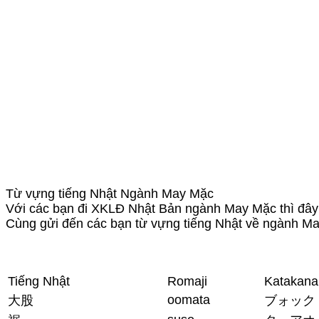
Từ vựng tiếng Nhật Ngành May Mặc
Với các bạn đi XKLĐ Nhật Bản ngành May Mặc thì đây l
Cùng gửi đến các bạn từ vựng tiếng Nhật về ngành M
Tiếng Nhật
Romaji
Katakana
oomata
大股
ブォック