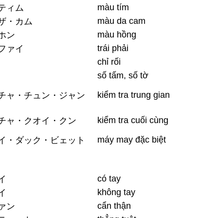
màu tím
ティム
màu da cam
ザ・カム
màu hồng
ホン
trái phải
ファイ
chỉ rối
số tấm, số tờ
kiểm tra trung gian
チャ・チュン・ジャン
kiểm tra cuối cùng
チャ・クオイ・クン
máy may đặc biệt
イ・ダック・ビェット
có tay
イ
không tay
イ
cẩn thận
ァン