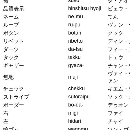
suso
裾
タ・アオ
hinshitsu hyoji
品質表示
ビェウ・
ne-mu
ネーム
てん
ru-pu
ループ
ヴォン・
botan
ボタン
クック
ribetto
リベット
ディン・
da-tsu
ダーツ
フィー・
takku
タック
トェウ
gyaza-
ギャザー
チャン・
ヴァイ・
muji
無地
ァン
chekku
チェック
キエム・
sutoraipu
ストライプ
ソック・
bo-da-
ボーダー
デゥオン
migi
右
ファイ
hidari
左
チャイ
wagomu
輪ゴム
ツン・ヴ