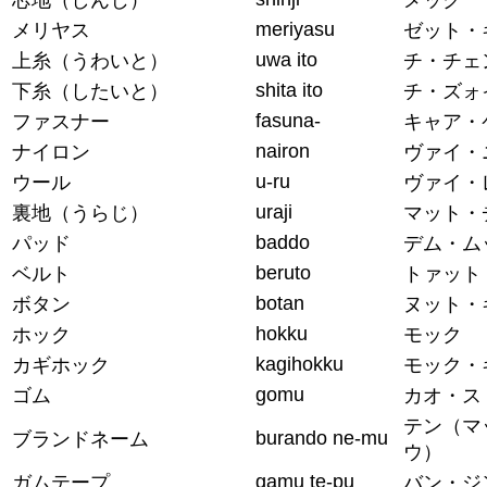
meriyasu
メリヤス
ゼット・
uwa ito
上糸（うわいと）
チ・チェ
shita ito
下糸（したいと）
チ・ズォ
fasuna-
ファスナー
キャア・
nairon
ナイロン
ヴァイ・
u-ru
ウール
ヴァイ・
uraji
裏地（うらじ）
マット・
baddo
パッド
デム・ム
beruto
ベルト
トァット
botan
ボタン
ヌット・
hokku
ホック
モック
kagihokku
カギホック
モック・
gomu
ゴム
カオ・ス
テン（マ
burando ne-mu
ブランドネーム
ウ）
gamu te-pu
ガムテープ
バン・ジ