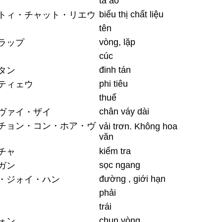
tà áo
biểu thị chất liệu
トィ・チャット・リエウ
tên
vòng, lặp
ラップ
cúc
đinh tán
タン
phi tiêu
ティェウ
thuế
chân váy dài
ヴァイ・ザイ
チョン・コン・ホア・ヴ
vải trơn. Không hoa
văn
kiểm tra
チャ
sọc ngang
ガン
đường , giới hạn
・ジォイ・ハン
phải
trái
chun vòng
ォン