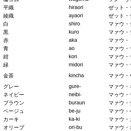
hiraori
平織
ぜット・
ayaori
綾織
ぜット・
shiro
白
マァウ・
kuro
黒
マァウ・
aka
赤
マァウ・
ao
青
マァウ・
kon
紺
マァウ・
midori
緑
マァウ・
kincha
金茶
マァウ・
gure-
グレー
マァウ・
neibi-
ネイビー
マゥウ・
buraun
ブラウン
マァウ・
be-ju
ベージュ
マァウ・
ka-ki
カーキ
マァウ・
ori-bu
オリーブ
マァウ・