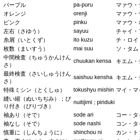
pa-puru
パープル
マァウ・
orenji
オレンジ
マァウ・
pinku
ピンク
マァウ・
sayuu
左右（さゆう）
チャイ・
ito kuzu
糸屑（いとくず）
チ・ロイ
mai suu
枚数（まいすう）
ソ・タム
中間検査（ちゅうかんけん
chuukan kensa
キエム・
さ）
最終検査（さいしゅうけん
saishuu kensha
キエム・
さ）
tokushyu mishin
特殊ミシン（とくしゅ）
マイ・マ
縫い縮（ぬいちぢみ）；ぴ
nuitijimi ; piriduki
り付き（ぴりづき）
sode ari
袖あり（そで）
コー・タ
sode nashi
袖なし（そで）
コン・タ
shinchou ni
慎重に（しんちょうに）
カン・ト