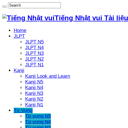
Tiếng Nhật vui Tài liệ
Home
JLPT
JLPT N5
JLPT N4
JLPT N3
JLPT N2
JLPT N1
Kanji
Kanji Look and Learn
Kanji N5
Kanji N4
Kanji N3
Kanji N2
Kanji N1
Từ Vựng
Từ vựng N5
Từ vựng N4
Từ vựng N3