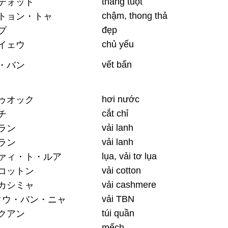
thẳng tuột
テォット
chậm, thong thả
トョン・トャ
đẹp
プ
chủ yếu
イェウ
vết bẩn
・バン
hơi nước
ゥオック
cắt chỉ
チ
vải lanh
ラン
vải lanh
ラン
lụa, vải tơ lụa
ァィ・ト・ルア
vải cotton
コットン
vải cashmere
カシミャ
vải TBN
タウ・バン・ニャ
túi quần
クアン
mếch