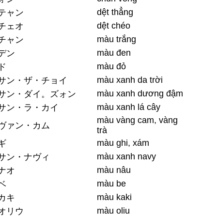
dệt thẳng
テャン
dệt chéo
チェオ
màu trắng
チャン
màu đen
デン
màu đỏ
ド
màu xanh da trời
サン・ザ・チョイ
màu xanh dương đậm
サン・ダイ。ズォン
màu xanh lá cây
サン・ラ・カイ
màu vàng cam, vàng
ヴァン・カム
trà
màu ghi, xám
ギ
màu xanh navy
サン・ナヴィ
màu nâu
ナオ
màu be
ベ
màu kaki
カキ
màu oliu
オリウ