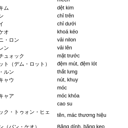
dệt kim
キム
chỉ trên
ン
chỉ dưới
イ
khoá kéo
ケオ
vải nilon
ニ・ロン
vải lên
レン
mặt trước
チュォック
đệm mút, đệm lót
ット（デム・ロット）
thắt lưng
・ルン
nút, khuy
キャウ
móc
móc khóa
キャア
cao su
ック・トゥォン・ヒェ
tên, mác thương hiệu
Băng dính, băng keo
ン（バン・ケオ）