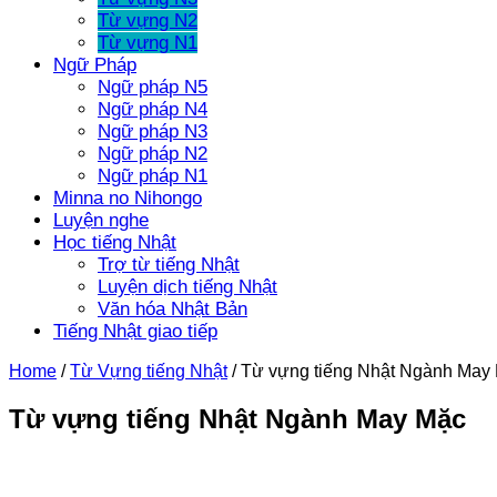
Từ vựng N2
Từ vựng N1
Ngữ Pháp
Ngữ pháp N5
Ngữ pháp N4
Ngữ pháp N3
Ngữ pháp N2
Ngữ pháp N1
Minna no Nihongo
Luyện nghe
Học tiếng Nhật
Trợ từ tiếng Nhật
Luyện dịch tiếng Nhật
Văn hóa Nhật Bản
Tiếng Nhật giao tiếp
Home
/
Từ Vựng tiếng Nhật
/
Từ vựng tiếng Nhật Ngành May
Từ vựng tiếng Nhật Ngành May Mặc