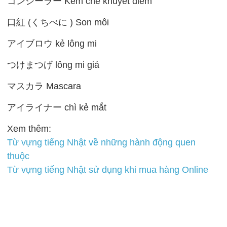
コンシーラー Kem che khuyết điểm
口紅 (くちべに ) Son môi
アイブロウ kẻ lông mi
つけまつげ lông mi giả
マスカラ Mascara
アイライナー chì kẻ mắt
Xem thêm:
Từ vựng tiếng Nhật về những hành động quen
thuộc
Từ vựng tiếng Nhật sử dụng khi mua hàng Online