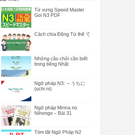
Từ vựng Speed Master
Goi N3 PDF
Cách chia Động Từ thể て
Những câu chửi cần biết
trong tiếng Nhật
Ngữ pháp N3: ～うちに
(uchi ni)
Ngữ pháp Minna no
Nihongo – Bài 31
Tóm tắt Ngữ Pháp N2