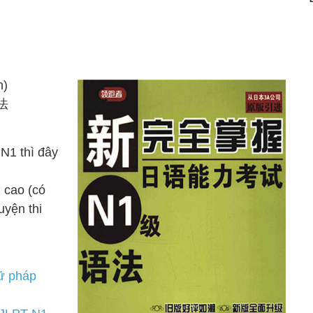
n)
法
N1 thì đây
g cao (có
uyện thi
gữ pháp