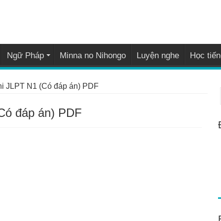
Ngữ Pháp
Minna no Nihongo
Luyện nghe
Học tiến
i JLPT N1 (Có đáp án) PDF
Có đáp án) PDF