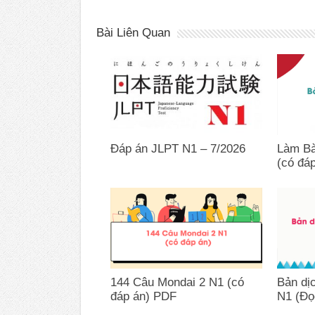
Bài Liên Quan
Đáp án JLPT N1 – 7/2026
Làm Bà
(có đá
144 Câu Mondai 2 N1 (có
Bản dị
đáp án) PDF
N1 (Đọ