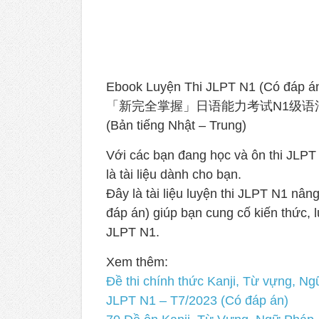
Ebook Luyện Thi JLPT N1 (Có đáp á
「新完全掌握」日语能力考试N1级语
(Bản tiếng Nhật – Trung)
Với các bạn đang học và ôn thi JLPT 
là tài liệu dành cho bạn.
Đây là tài liệu luyện thi JLPT N1 nân
đáp án) giúp bạn cung cố kiến thức, l
JLPT N1.
Xem thêm:
Đề thi chính thức Kanji, Từ vựng, N
JLPT N1 – T7/2023 (Có đáp án)