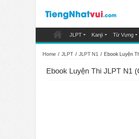
JLPT
Kanji
Từ Vựng
Home
/
JLPT
/
JLPT N1
/
Ebook Luyện Th
Ebook Luyện Thi JLPT N1 (