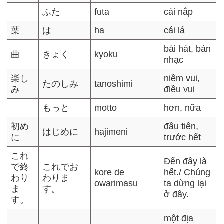
ふた
futa
cái nắp
葉
は
ha
cái lá
bài hát, bản
曲
きょく
kyoku
nhạc
楽し
niềm vui,
たのしみ
tanoshimi
み
điều vui
もっと
motto
hơn, nữa
初め
đầu tiên,
はじめに
hajimeni
に
trước hết
これ
Đến đây là
で終
これでお
kore de
hết./ Chúng
わり
わりま
owarimasu
ta dừng lại
ま
す。
ở đây.
す。
một địa