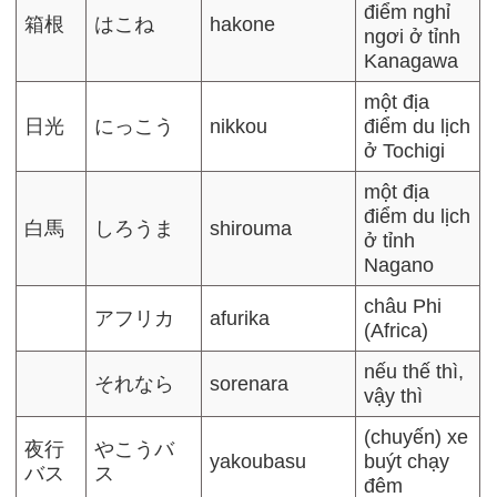
điểm nghỉ
箱根
はこね
hakone
ngơi ở tỉnh
Kanagawa
một địa
日光
にっこう
nikkou
điểm du lịch
ở Tochigi
một địa
điểm du lịch
白馬
しろうま
shirouma
ở tỉnh
Nagano
châu Phi
アフリカ
afurika
(Africa)
nếu thế thì,
それなら
sorenara
vậy thì
(chuyến) xe
夜行
やこうバ
yakoubasu
buýt chạy
バス
ス
đêm