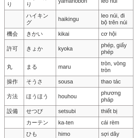
yamanobori
leo núi
り
り
ハイキン
leo núi, đi
haikingu
グ
bộ trên núi
機会
きかい
kikai
cơ hội
phép, giấy
許可
きょか
kyoka
phép
tròn, vòng
丸
まる
maru
tròn
操作
そうさ
sousa
thao tác
phương
方法
ほうほう
houhou
pháp
設備
せつび
setsubi
thiết bị
カーテン
ka-ten
cái rèm
ひも
himo
sợi dây