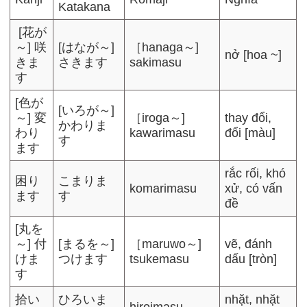
Katakana
[花が
～] 咲
[はなが～]
［hanaga～]
nở [hoa ~]
きま
さきます
sakimasu
す
[色が
[いろが～]
～] 変
［iroga～]
thay đổi,
かわりま
わり
kawarimasu
đổi [màu]
す
ます
rắc rối, khó
困り
こまりま
komarimasu
xử, có vấn
ます
す
đề
[丸を
～] 付
[まるを～]
［maruwo～]
vẽ, đánh
けま
つけます
tsukemasu
dấu [tròn]
す
拾い
ひろいま
nhặt, nhặt