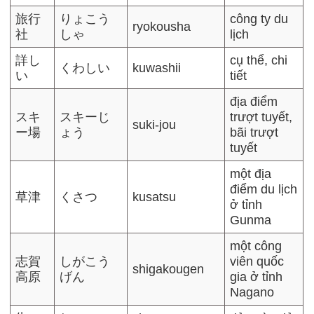
旅行
りょこう
công ty du
ryokousha
社
しゃ
lịch
詳し
cụ thể, chi
くわしい
kuwashii
い
tiết
địa điểm
スキ
スキーじ
trượt tuyết,
suki-jou
ー場
ょう
bãi trượt
tuyết
một địa
điểm du lịch
草津
くさつ
kusatsu
ở tỉnh
Gunma
một công
志賀
しがこう
viên quốc
shigakougen
高原
げん
gia ở tỉnh
Nagano