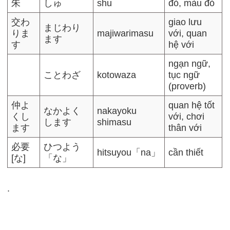
朱
しゅ
shu
đỏ, màu đỏ
交わ
giao lưu
まじわり
りま
majiwarimasu
với, quan
ます
す
hệ với
ngạn ngữ,
ことわざ
kotowaza
tục ngữ
(proverb)
仲よ
quan hệ tốt
なかよく
nakayoku
くし
với, chơi
します
shimasu
ます
thân với
必要
ひつよう
hitsuyou「na」
cần thiết
[な]
「な」
.