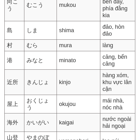
向こ
bên đấy,
むこう
mukou
う
phía đằng
kia
đảo, hòn
島
しま
shima
đảo
村
むら
mura
làng
cảng, bến
港
みなと
minato
cảng
hàng xóm,
近所
きんじょ
kinjo
khu vực lân
cận
おくじょ
mái nhà,
屋上
okujou
う
nóc nhà
nước ngoài
海外
かいがい
kaigai
hải ngoại
山登
やまのぼ