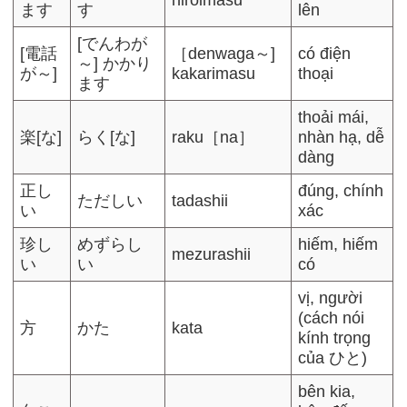
hiroimasu
ます
す
lên
[でんわが
[電話
［denwaga～]
có điện
～] かかり
が～]
kakarimasu
thoại
ます
thoải mái,
楽[な]
らく[な]
raku［na］
nhàn hạ, dễ
dàng
正し
đúng, chính
ただしい
tadashii
い
xác
珍し
めずらし
hiếm, hiếm
mezurashii
い
い
có
vị, người
(cách nói
方
かた
kata
kính trọng
của ひと)
bên kia,