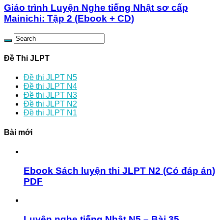
Giáo trình Luyện Nghe tiếng Nhật sơ cấp
Mainichi: Tập 2 (Ebook + CD)
Đề Thi JLPT
Đề thi JLPT N5
Đề thi JLPT N4
Đề thi JLPT N3
Đề thi JLPT N2
Đề thi JLPT N1
Bài mới
Ebook Sách luyện thi JLPT N2 (Có đáp án)
PDF
Luyện nghe tiếng Nhật N5 – Bài 35