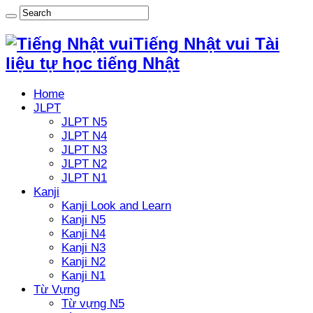
Tiếng Nhật vui Tài
liệu tự học tiếng Nhật
Home
JLPT
JLPT N5
JLPT N4
JLPT N3
JLPT N2
JLPT N1
Kanji
Kanji Look and Learn
Kanji N5
Kanji N4
Kanji N3
Kanji N2
Kanji N1
Từ Vựng
Từ vựng N5