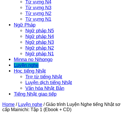
Từ vựng N4
Từ vựng N3
Từ vựng N2
Từ vựng N1
Ngữ Pháp
Ngữ pháp N5
Ngữ pháp N4
Ngữ pháp N3
Ngữ pháp N2
Ngữ pháp N1
Minna no Nihongo
Luyện nghe
Học tiếng Nhật
Trợ từ tiếng Nhật
Luyện dịch tiếng Nhật
Văn hóa Nhật Bản
Tiếng Nhật giao tiếp
Home
/
Luyện nghe
/
Giáo trình Luyện Nghe tiếng Nhật sơ
cấp Mainichi: Tập 1 (Ebook + CD)