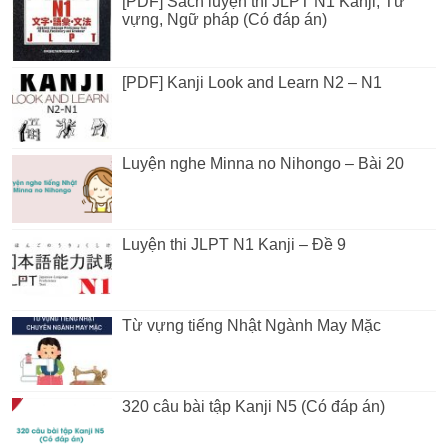
[PDF] Sách luyện thi JLPT N1 Kanji, Từ
vựng, Ngữ pháp (Có đáp án)
[PDF] Kanji Look and Learn N2 – N1
Luyện nghe Minna no Nihongo – Bài 20
Luyện thi JLPT N1 Kanji – Đề 9
Từ vựng tiếng Nhật Ngành May Mặc
320 câu bài tập Kanji N5 (Có đáp án)