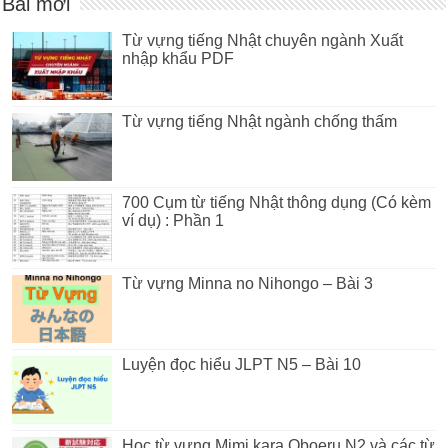
Bài mới
Từ vựng tiếng Nhật chuyên ngành Xuất
nhập khẩu PDF
Từ vựng tiếng Nhật ngành chống thấm
700 Cụm từ tiếng Nhật thông dụng (Có kèm
ví dụ) : Phần 1
Từ vựng Minna no Nihongo – Bài 3
Luyện đọc hiểu JLPT N5 – Bài 10
Học từ vựng Mimi kara Oboeru N2 và các từ