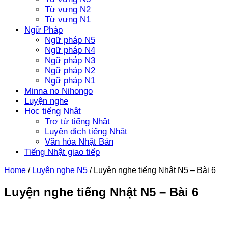
Từ vựng N2
Từ vựng N1
Ngữ Pháp
Ngữ pháp N5
Ngữ pháp N4
Ngữ pháp N3
Ngữ pháp N2
Ngữ pháp N1
Minna no Nihongo
Luyện nghe
Học tiếng Nhật
Trợ từ tiếng Nhật
Luyện dịch tiếng Nhật
Văn hóa Nhật Bản
Tiếng Nhật giao tiếp
Home
/
Luyện nghe N5
/
Luyện nghe tiếng Nhật N5 – Bài 6
Luyện nghe tiếng Nhật N5 – Bài 6