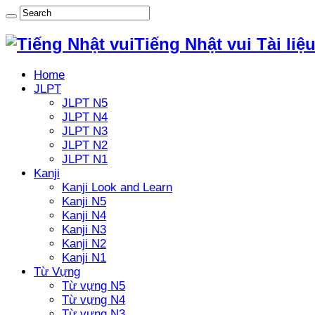
Tiếng Nhật vui Tài liệ
Home
JLPT
JLPT N5
JLPT N4
JLPT N3
JLPT N2
JLPT N1
Kanji
Kanji Look and Learn
Kanji N5
Kanji N4
Kanji N3
Kanji N2
Kanji N1
Từ Vựng
Từ vựng N5
Từ vựng N4
Từ vựng N3