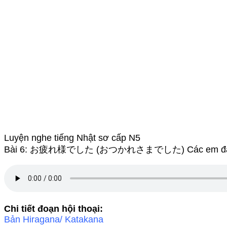
Luyện nghe tiếng Nhật sơ cấp N5
Bài 6: お疲れ様でした (おつかれさまでした) Các em đã vấ
Chi tiết đoạn hội thoại:
Bản Hiragana/ Katakana