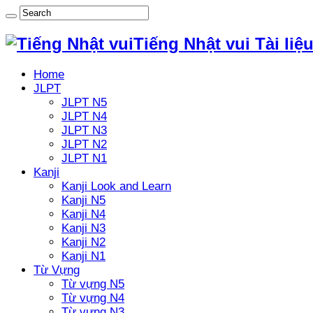
Tiếng Nhật vui Tài liệ
Home
JLPT
JLPT N5
JLPT N4
JLPT N3
JLPT N2
JLPT N1
Kanji
Kanji Look and Learn
Kanji N5
Kanji N4
Kanji N3
Kanji N2
Kanji N1
Từ Vựng
Từ vựng N5
Từ vựng N4
Từ vựng N3