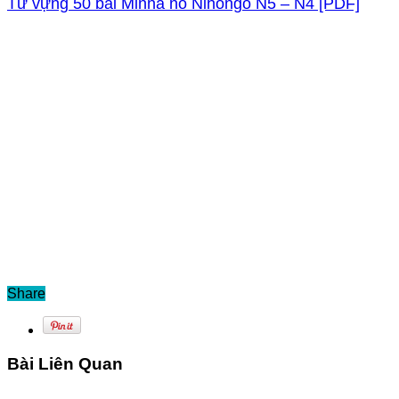
Từ vựng 50 bài Minna no Nihongo N5 – N4 [PDF]
Share
Bài Liên Quan