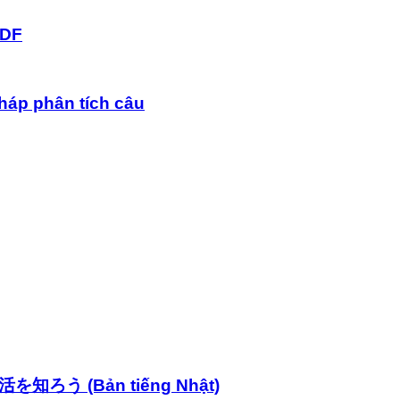
PDF
háp phân tích câu
活を知ろう (Bản tiếng Nhật)