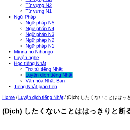
Từ vựng N2
Từ vựng N1
Ngữ Pháp
Ngữ pháp N5
Ngữ pháp N4
Ngữ pháp N3
Ngữ pháp N2
Ngữ pháp N1
Minna no Nihongo
Luyện nghe
Học tiếng Nhật
Trợ từ tiếng Nhật
Luyện dịch tiếng Nhật
Văn hóa Nhật Bản
Tiếng Nhật giao tiếp
Home
/
Luyện dịch tiếng Nhật
/
(Dịch) したくないことははっきりと断る 
(Dịch) したくないことははっきりと断る – Từ c