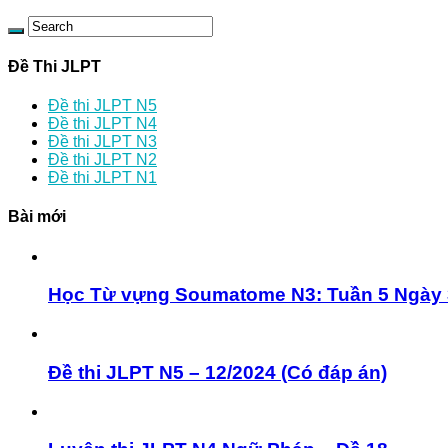
Đề Thi JLPT
Đề thi JLPT N5
Đề thi JLPT N4
Đề thi JLPT N3
Đề thi JLPT N2
Đề thi JLPT N1
Bài mới
Học Từ vựng Soumatome N3: Tuần 5 Ngày 
Đề thi JLPT N5 – 12/2024 (Có đáp án)