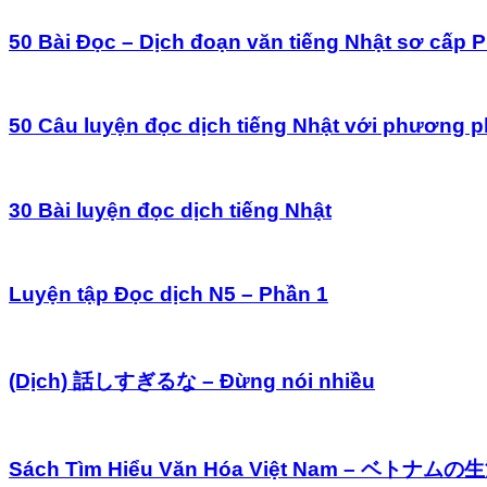
50 Bài Đọc – Dịch đoạn văn tiếng Nhật sơ cấp 
50 Câu luyện đọc dịch tiếng Nhật với phương p
30 Bài luyện đọc dịch tiếng Nhật
Luyện tập Đọc dịch N5 – Phần 1
(Dịch) 話しすぎるな – Đừng nói nhiều
Sách Tìm Hiểu Văn Hóa Việt Nam – ベトナムの生