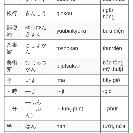
ngân
銀行
ぎんこう
ginkou
hàng
郵便
ゆうびん
yuubinkyoku
bưu điện
局
きょく
図書
としょか
toshokan
thư viện
館
ん
美術
びじゅつ
bảo tàng
bijutsukan
館
かん
mỹ thuật
今
いま
ima
bây giờ
－時
―じ
～ji
-giờ
―ふん
―分
（－ぷ
～fun(-pun)
– phút
ん）
半
はん
han
rưỡi, nửa