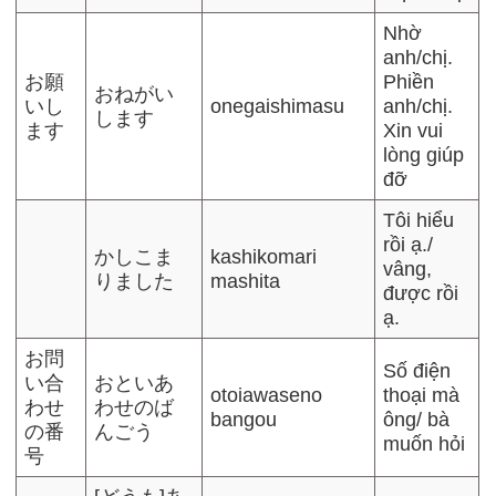
Nhờ
anh/chị.
お願
Phiền
おねがい
いし
onegaishimasu
anh/chị.
します
ます
Xin vui
lòng giúp
đỡ
Tôi hiểu
rồi ạ./
かしこま
kashikomari
vâng,
りました
mashita
được rồi
ạ.
お問
Số điện
い合
おといあ
otoiawaseno
thoại mà
わせ
わせのば
bangou
ông/ bà
の番
んごう
muốn hỏi
号