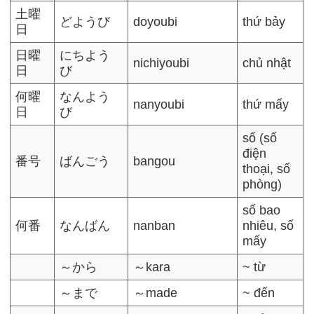
土曜
どようび
doyoubi
thứ bảy
日
日曜
にちよう
nichiyoubi
chủ nhật
日
び
何曜
なんよう
nanyoubi
thứ mấy
日
び
số (số
điện
番号
ばんごう
bangou
thoại, số
phòng)
số bao
何番
なんばん
nanban
nhiêu, số
mấy
～から
～kara
~ từ
～まで
～made
~ đến