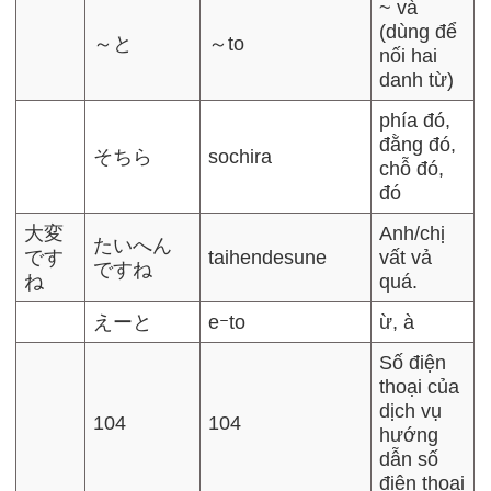
~ và
(dùng để
～と
～to
nối hai
danh từ)
phía đó,
đằng đó,
そちら
sochira
chỗ đó,
đó
大変
Anh/chị
たいへん
です
taihendesune
vất vả
ですね
ね
quá.
えーと
eｰto
ừ, à
Số điện
thoại của
dịch vụ
104
104
hướng
dẫn số
điện thoại