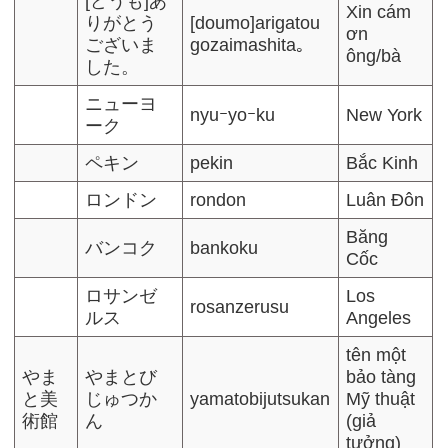
[どうも]あ
Xin cám
りがとう
[doumo]arigatou
ơn
ございま
gozaimashita｡
ông/bà
した。
ニューヨ
nyuｰyoｰku
New York
ーク
ペキン
pekin
Bắc Kinh
ロンドン
rondon
Luân Đôn
Băng
バンコク
bankoku
Cốc
ロサンゼ
Los
rosanzerusu
ルス
Angeles
tên một
やま
やまとび
bảo tàng
と美
じゅつか
yamatobijutsukan
Mỹ thuật
術館
ん
(giả
tưởng)