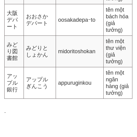
tên một
大阪
おおさか
bách hóa
デパ
oosakadepaｰto
デパート
(giả
ート
tưởng)
tên một
みど
みどりと
thư viện
り図
midoritoshokan
しょかん
(giả
書館
tưởng)
tên một
アッ
アップル
ngân
プル
appuruginkou
ぎんこう
hàng (giả
銀行
tưởng)
.