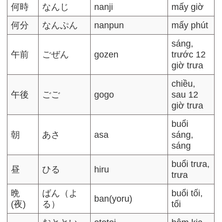
何時
なんじ
nanji
mấy giờ
何分
なんぷん
nanpun
mấy phút
sáng,
午前
ごぜん
gozen
trước 12
giờ trưa
chiều,
午後
ごご
gogo
sau 12
giờ trưa
buổi
朝
あさ
asa
sáng,
sáng
buổi trưa,
昼
ひる
hiru
trưa
晩
ばん（よ
buổi tối,
ban(yoru)
(夜)
る）
tối