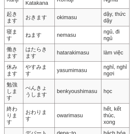
Katakana
起き
dậy, thức
おきます
okimasu
ます
dậy
寝ま
ngủ, đi
ねます
nemasu
す
ngủ
働き
はたらき
hatarakimasu
làm việc
ます
ます
休み
やすみま
nghỉ, nghỉ
yasumimasu
ます
す
ngơi
勉強
べんきょ
しま
benkyoushimasu
học
うします
す
終わ
hết, kết
おわりま
りま
owarimasu
thúc,
す
す
xong
デパート
depaｰto
bách hóa