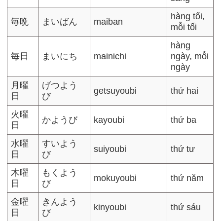
hàng tối,
毎晩
まいばん
maiban
mỗi tối
hàng
毎日
まいにち
mainichi
ngày, mỗi
ngày
月曜
げつよう
getsuyoubi
thứ hai
日
び
火曜
かようび
kayoubi
thứ ba
日
水曜
すいよう
suiyoubi
thứ tư
日
び
木曜
もくよう
mokuyoubi
thứ năm
日
び
金曜
きんよう
kinyoubi
thứ sáu
日
び