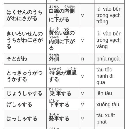
はくせん
うちがわ
lùi vào bên
白線
の
内側
はくせんのうち
v
trong vạch
さ
がわにさがる
に
下
がる
trắng
きいろ
せん
黄色
い
線
の
きいろいせんの
lùi vào bên
うちがわ
さ
うちがわにさが
v
trong vạch
内側
に
下
が
る
vàng
る
そとがわ
そとがわ
n
phía ngoài
外側
tàu tốc
とっきゅう
つうか
とっきゅうがつ
特急
が
通過
v
hành đi
うかする
する
qua
じょうしゃ
じょうしゃする
v
lên tàu
乗車
する
げしゃ
げしゃする
v
xuống tàu
下車
する
tàu xuất
はっしゃ
はっしゃする
発車
する
v
phát
でんしゃ