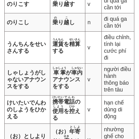
đi quá ga
のりこす
乗
り
越
す
v
cần tới
đi quá ga
の
こ
のりこし
乗
り
越
し
n
cần tới
điều chỉnh,
うんちん
せいさん
うんちんをせい
運賃
を
精算
tính lại
v
さんする
する
cước phí
đi
người điều
しゃしょう
しゃない
しゃしょうがし
車掌
が
車内
hành
ゃないアナウン
アナウンス
v
thông báo
スをする
をする
trên tàu
けいたい
でんわ
携帯
電話
の
けいたいでんわ
hạn chế
しよう
ひか
のしようをひか
v
dùng di
使用
を
控
え
える
động
る
としよ
nhường
（お）
年寄
（お）としより
ghế cho
せき