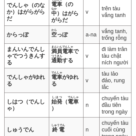
電車
（の
でんしゃ（のな
trên tàu
なか
か）はがらがら
v
中
）はがら
vắng tanh
だ
がらだ
vắng tanh,
から
からっぽ
空
っぽ
a-na
trống rỗng
まんいんでんしゃ
まんいんでんし
đi làm trân
満員電車
で
ゃでつうきんす
v
tàu chật
つうきん
通勤
する
る
ních người
tàu lảo
でんしゃ
でんしゃがゆれ
電車
がゆれ
v
đảo, rung
る
る
lắc
chuyến tàu
しはつ
でんしゃ
しはつ（でんし
始発
（
電車
n
đầu tiên
ゃ）
）
trong ngày
chuyến tàu
しゅうでん
しゅうでん
終電
n
cuối cùng