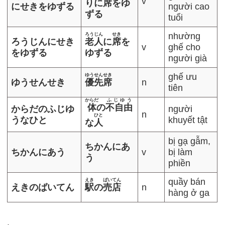
v
りに
席
をゆ
にせきをゆずる
người cao
ずる
tuổi
nhường
ろうじん
せき
ろうじんにせき
老人
に
席
を
v
ghế cho
をゆずる
ゆずる
người già
ghế ưu
ゆうせんせき
ゆうせんせき
優先席
n
tiên
からだ
ふじゆう
体
の
不自由
からだのふじゆ
người
n
ひと
うなひと
khuyết tật
な
人
bị gạ gẫm,
ちかんにあ
ちかんにあう
v
bị làm
う
phiền
quầy bán
えき
ばいてん
えきのばいてん
駅
の
売店
n
hàng ở ga
.