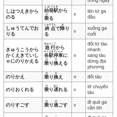
trong ngày
しはつえき
始発駅
から
しはつえきから
lên từ ga
v
の
のる
đầu
乗
る
しゅうてん
お
しゅうてんでお
xuống ga
終点
で
降
り
v
りる
cuối
る
đổi từ tàu
きゅうこう
急行
から
きゅうこうから
nhanh
かくえき
ていしゃ
かくえきていし
各駅
停車
に
v
sang tàu
の
か
ゃにのりかえる
dừng địa
乗
り
換
える
phương
の
か
のりかえ
n
đổi tàu
乗
り
換
え
lỡ chuyến
の
おく
のりおくれる
乗
り
遅
れる
v
tàu
đi quá ga
の
す
のりすごす
乗
り
過
ごす
v
cần tới
の
こ