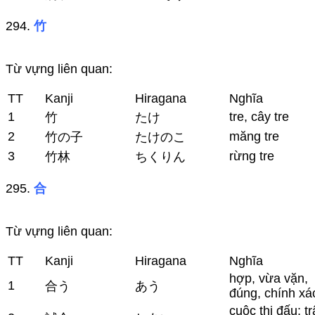
294.
竹
Từ vựng liên quan:
TT
Kanji
Hiragana
Nghĩa
1
tre, cây tre
竹
たけ
2
măng tre
竹の子
たけのこ
3
rừng tre
竹林
ちくりん
295.
合
Từ vựng liên quan:
TT
Kanji
Hiragana
Nghĩa
hợp, vừa vặn,
1
合う
あう
đúng, chính xá
cuộc thi đấu; t