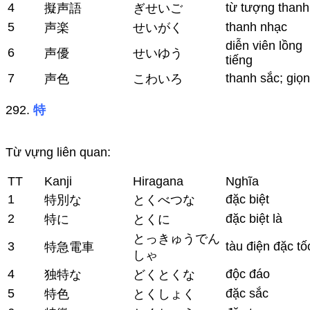
4
từ tượng thanh
擬声語
ぎせいご
5
thanh nhạc
声楽
せいがく
diễn viên lồng
6
声優
せいゆう
tiếng
7
thanh sắc; giọ
声色
こわいろ
292.
特
Từ vựng liên quan:
TT
Kanji
Hiragana
Nghĩa
1
đặc biệt
特別な
とくべつな
2
đặc biệt là
特に
とくに
とっきゅうでん
3
tàu điện đặc tố
特急電車
しゃ
4
độc đáo
独特な
どくとくな
5
đặc sắc
特色
とくしょく