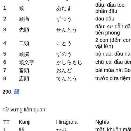
đầu, đầu tóc,
1
頭
あたま
phần đầu
2
đau đầu
頭痛
ずつう
đầu; sự dẫn đầ
3
先頭
せんとう
tiên phong
2 con (đếm co
4
二頭
にとう
vật lớn)
5
bộ não; đầu nã
頭脳
ずのう
6
chữ cái đầu tiê
頭文字
かしらもじ
7
bài múa hát B
音頭
おんど
8
trước cửa tiệm
店頭
てんとう
290.
顔
Từ vựng liên quan:
TT
Kanji
Hiragana
Nghĩa
1
mặt, khuôn mặ
顔
かお