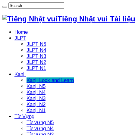
Tiếng Nhật vui Tài liệ
Home
JLPT
JLPT N5
JLPT N4
JLPT N3
JLPT N2
JLPT N1
Kanji
Kanji Look and Learn
Kanji N5
Kanji N4
Kanji N3
Kanji N2
Kanji N1
Từ Vựng
Từ vựng N5
Từ vựng N4
Từ vựng N3