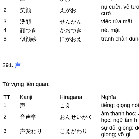
nụ cười, vẻ tươ
2
笑顔
えがお
cười
3
việc rửa mặt
洗顔
せんがん
4
nét mặt
顔つき
かおつき
5
tranh chân dun
似顔絵
にがおえ
291.
声
Từ vựng liên quan:
TT
Kanji
Hiragana
Nghĩa
1
tiếng; giọng nói
声
こえ
âm thanh học;
2
音声学
おんせいがく
học; ngữ âm h
sự đổi giọng; đ
3
声変わり
こえがわり
giọng; vỡ gi