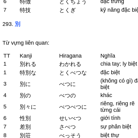
6
đặc trưng
特徴
とくちょう
7
kỹ năng đặc bi
特技
とくぎ
293.
別
Từ vựng liên quan:
TT
Kanji
Hiragana
Nghĩa
1
chia tay; ly biệt
別れる
わかれる
1
đặc biệt
特別な
とくべつな
(không có gì) 
3
別に
べつに
biệt
4
khác
別の
べつの
riêng, riêng rẽ
5
別々に
べつべつに
từng cái
6
giới tính
性別
せいべつ
7
sự phân biệt
差別
さべつ
8
biệt thự
別荘
べっそう