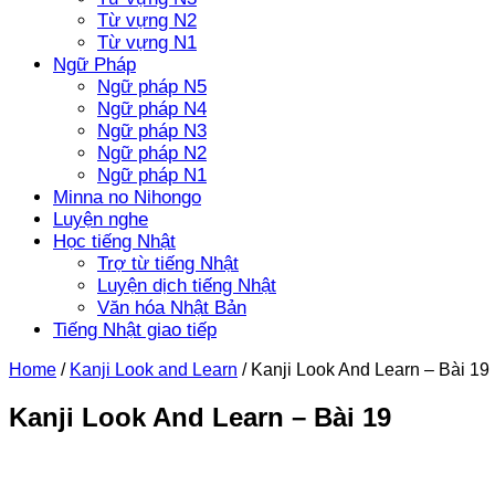
Từ vựng N2
Từ vựng N1
Ngữ Pháp
Ngữ pháp N5
Ngữ pháp N4
Ngữ pháp N3
Ngữ pháp N2
Ngữ pháp N1
Minna no Nihongo
Luyện nghe
Học tiếng Nhật
Trợ từ tiếng Nhật
Luyện dịch tiếng Nhật
Văn hóa Nhật Bản
Tiếng Nhật giao tiếp
Home
/
Kanji Look and Learn
/
Kanji Look And Learn – Bài 19
Kanji Look And Learn – Bài 19