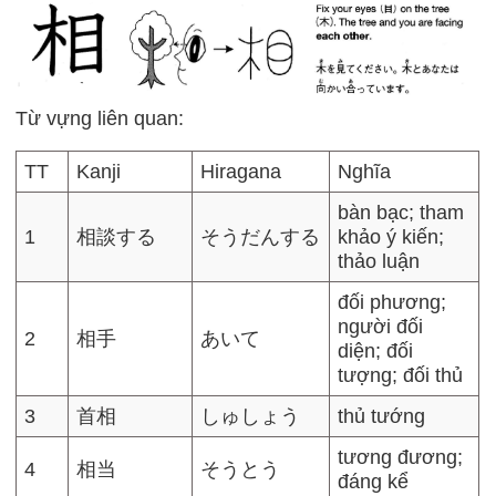
Từ vựng liên quan:
TT
Kanji
Hiragana
Nghĩa
bàn bạc; tham
1
相談する
そうだんする
khảo ý kiến;
thảo luận
đối phương;
người đối
2
相手
あいて
diện; đối
tượng; đối thủ
3
首相
しゅしょう
thủ tướng
tương đương;
4
相当
そうとう
đáng kể