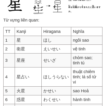
Từ vựng liên quan:
TT
Kanji
Hiragana
Nghĩa
1
星
ほし
ngôi sao
2
衛星
えいせい
vệ tinh
chòm sao;
3
星座
せいざ
tinh tú
thuật chiêm
4
星占い
ほしうらない
tinh; lá số tử
vi
5
火星
かせい
sao Hoả
6
惑星
わくせい
hành tinh