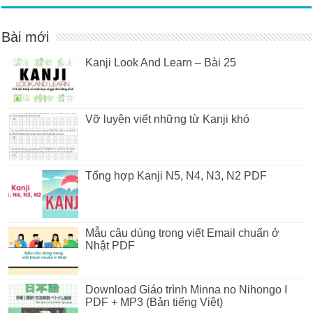
Bài mới
Kanji Look And Learn – Bài 25
Vỡ luyện viết những từ Kanji khó
Tổng hợp Kanji N5, N4, N3, N2 PDF
Mẫu câu dùng trong viết Email chuẩn ở
Nhật PDF
Download Giáo trình Minna no Nihongo I
PDF + MP3 (Bản tiếng Việt)