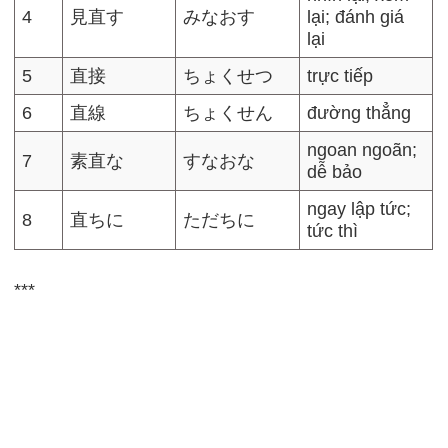
4
見直す
みなおす
lại; đánh giá
lại
5
直接
ちょくせつ
trực tiếp
6
直線
ちょくせん
đường thẳng
ngoan ngoãn;
7
素直な
すなおな
dễ bảo
ngay lập tức;
8
直ちに
ただちに
tức thì
***