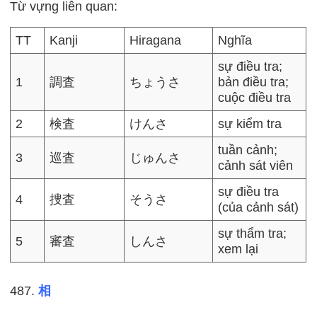
Từ vựng liên quan:
TT
Kanji
Hiragana
Nghĩa
sự điều tra;
1
調査
ちょうさ
bản điều tra;
cuộc điều tra
2
検査
けんさ
sự kiểm tra
tuần cảnh;
3
巡査
じゅんさ
cảnh sát viên
sự điều tra
4
捜査
そうさ
(của cảnh sát)
sự thẩm tra;
5
審査
しんさ
xem lại
487.
相