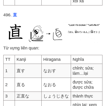
xối xả
496.
直
Từ vựng liên quan:
TT
Kanji
Hiragana
Nghĩa
chỉnh; sửa;
1
直す
なおす
làm…lại
được sửa;
2
直る
なおる
được chữa
3
正直な
しょうじきな
thành thực
nhìn lại; xem