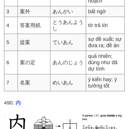
hoạch
3
案外
あんがい
bất ngờ
とうあんよう
4
答案用紙
tờ trả lời
し
sự đề xuất; sự
5
提案
ていあん
đưa ra; đề án
quả nhiên;
6
案の定
あんのじょう
đúng như đã
dự tính
ý kiến hay; ý
7
名案
めいあん
tưởng tốt
490.
内