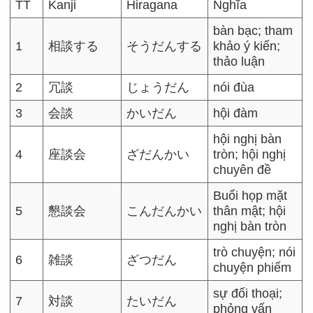
TT
Kanji
Hiragana
Nghĩa
bàn bạc; tham
1
相談する
そうだんする
khảo ý kiến;
thảo luận
2
冗談
じょうだん
nói đùa
3
会談
かいだん
hội đàm
hội nghị bàn
4
座談会
ざだんかい
tròn; hội nghị
chuyên đề
Buổi họp mặt
5
懇談会
こんだんかい
thân mật; hội
nghị bàn tròn
trò chuyện; nói
6
雑談
ざつだん
chuyện phiếm
sự đối thoại;
7
対談
たいだん
phỏng vấn