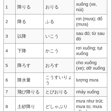
xuống (xe,
1
降りる
おりる
núi)
rơi (mưa); đổ
2
降る
ふる
(mưa)
sau đó; từ sau
3
以降
いこう
đó
rơi xuống; tụt
4
下降
かこう
xuống
cho xuống
5
降ろす
おろす
(xe); dỡ xuống
こうすいりょ
6
降水量
lượng mưa
う
7
飛び降りる
とびおりる
nhảy xuống
mưa như trút;
8
土砂降り
どしゃぶり
mưa to; mưa