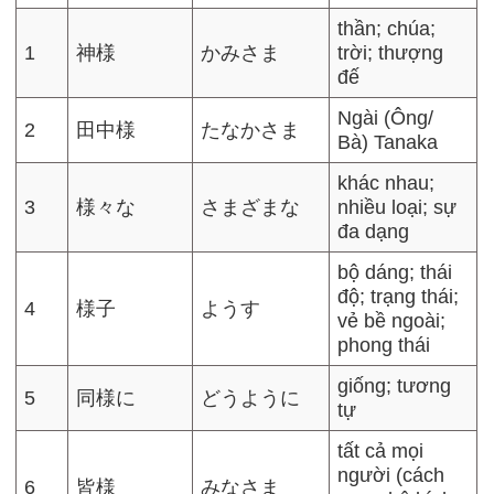
thần; chúa;
1
神様
かみさま
trời; thượng
đế
Ngài (Ông/
2
田中様
たなかさま
Bà) Tanaka
khác nhau;
3
様々な
さまざまな
nhiều loại; sự
đa dạng
bộ dáng; thái
độ; trạng thái;
4
様子
ようす
vẻ bề ngoài;
phong thái
giống; tương
5
同様に
どうように
tự
tất cả mọi
người (cách
6
皆様
みなさま