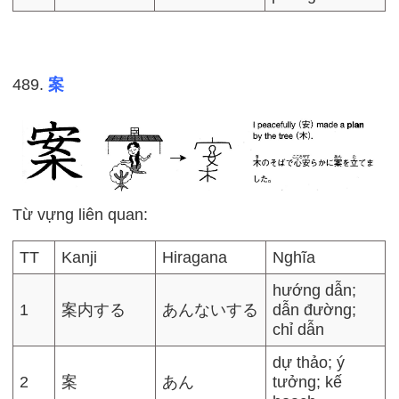
489.
案
Từ vựng liên quan:
TT
Kanji
Hiragana
Nghĩa
hướng dẫn;
1
案内する
あんないする
dẫn đường;
chỉ dẫn
dự thảo; ý
2
案
あん
tưởng; kế