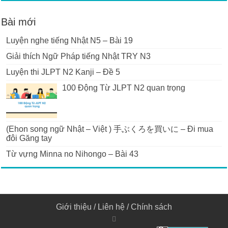
Bài mới
Luyện nghe tiếng Nhật N5 – Bài 19
Giải thích Ngữ Pháp tiếng Nhật TRY N3
Luyện thi JLPT N2 Kanji – Đề 5
100 Động Từ JLPT N2 quan trọng
(Ehon song ngữ Nhật – Việt ) 手ぶくろを買いに – Đi mua
đôi Găng tay
Từ vựng Minna no Nihongo – Bài 43
Giới thiệu
/
Liên hệ
/
Chính sách