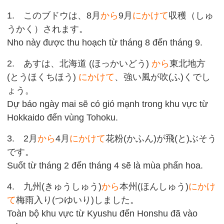
1. このブドウは、8月
から
9月
にかけて
収穫（しゅ
うかく）されます。
Nho này được thu hoạch từ tháng 8 đến tháng 9.
2. あすは、北海道 (ほっかいどう)
から
東北地方
(とうほくちほう)
にかけて
、強い風が吹(ふ)くでし
ょう。
Dự báo ngày mai sẽ có gió mạnh trong khu vực từ
Hokkaido đến vùng Tohoku.
3. 2月
から
4月
にかけて
花粉(かふん)が飛(と)ぶそう
です。
Suốt từ tháng 2 đến tháng 4 sẽ là mùa phấn hoa.
4. 九州(きゅうしゅう)
から
本州(ほんしゅう)
にかけ
て
梅雨入り(つゆいり)しました。
Toàn bộ khu vực từ Kyushu đến Honshu đã vào