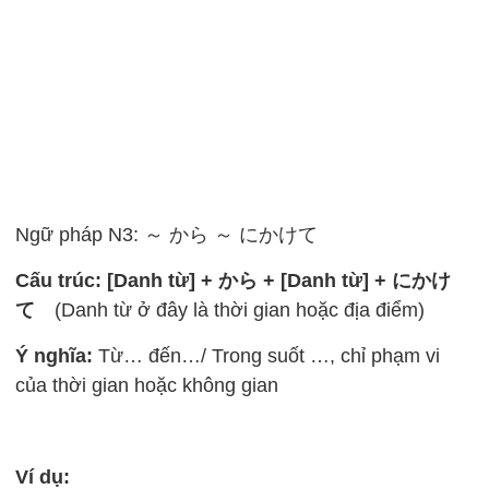
Ngữ pháp N3: ～ から ～ にかけて
Cấu trúc: [Danh từ] + から + [Danh từ] + にかけ
て
(Danh từ ở đây là thời gian hoặc địa điểm)
Ý nghĩa:
Từ… đến…/ Trong suốt …, chỉ phạm vi
của thời gian hoặc không gian
Ví dụ: