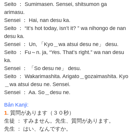
Seito ： Sumimasen. Sensei, shitsumon ga
arimasu.
Sensei ： Hai, nan desu ka.
Seito ： “It’s hot today, isn’t it? ” wa nihongo de nan
desu ka.
Sensei ： Un, 「Kyo＿wa atsui desu ne」 desu.
Seito ： Fu～n. ja, “Yes. That’s right.” wa nan desu
ka.
Sensei ： 「So desu ne」 desu.
Seito ： Wakarimashita. Arigato＿gozaimashita. Kyo
＿wa atsui desu ne. Sensei.
Sensei ： Aa. So＿desu ne.
Bản Kanji:
1
. 質問があります（３０秒）
生徒 ： すみません。先生、質問があります。
先生 ： はい、なんですか。