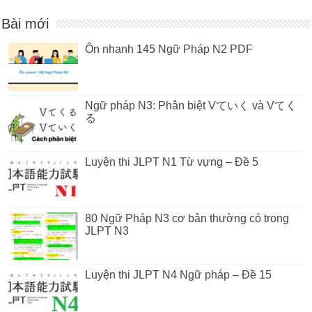
Bài mới
Ôn nhanh 145 Ngữ Pháp N2 PDF
Ngữ pháp N3: Phân biệt Vていく và Vてく
る
Luyện thi JLPT N1 Từ vựng – Đề 5
80 Ngữ Pháp N3 cơ bản thường có trong
JLPT N3
Luyện thi JLPT N4 Ngữ pháp – Đề 15