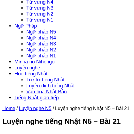
Từ vựng N4
Từ vựng N3
Từ vựng N2
Từ vựng N1
Ngữ Pháp
Ngữ pháp N5
Ngữ pháp N4
Ngữ pháp N3
Ngữ pháp N2
Ngữ pháp N1
Minna no Nihongo
Luyện nghe
Học tiếng Nhật
Trợ từ tiếng Nhật
Luyện dịch tiếng Nhật
Văn hóa Nhật Bản
Tiếng Nhật giao tiếp
Home
/
Luyện nghe N5
/
Luyện nghe tiếng Nhật N5 – Bài 21
Luyện nghe tiếng Nhật N5 – Bài 21