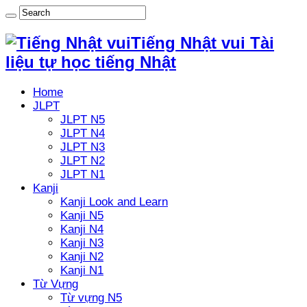
Tiếng Nhật vui Tài
liệu tự học tiếng Nhật
Home
JLPT
JLPT N5
JLPT N4
JLPT N3
JLPT N2
JLPT N1
Kanji
Kanji Look and Learn
Kanji N5
Kanji N4
Kanji N3
Kanji N2
Kanji N1
Từ Vựng
Từ vựng N5