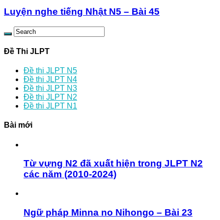
Luyện nghe tiếng Nhật N5 – Bài 45
Đề Thi JLPT
Đề thi JLPT N5
Đề thi JLPT N4
Đề thi JLPT N3
Đề thi JLPT N2
Đề thi JLPT N1
Bài mới
Từ vựng N2 đã xuất hiện trong JLPT N2
các năm (2010-2024)
Ngữ pháp Minna no Nihongo – Bài 23