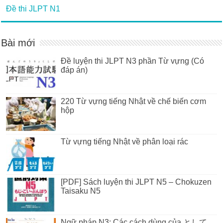
Đề thi JLPT N1
Bài mới
Đề luyện thi JLPT N3 phần Từ vựng (Có
đáp án)
220 Từ vựng tiếng Nhật về chế biến cơm
hộp
Từ vựng tiếng Nhật về phân loại rác
[PDF] Sách luyện thi JLPT N5 – Chokuzen
Taisaku N5
Ngữ pháp N3: Các cách dùng của として