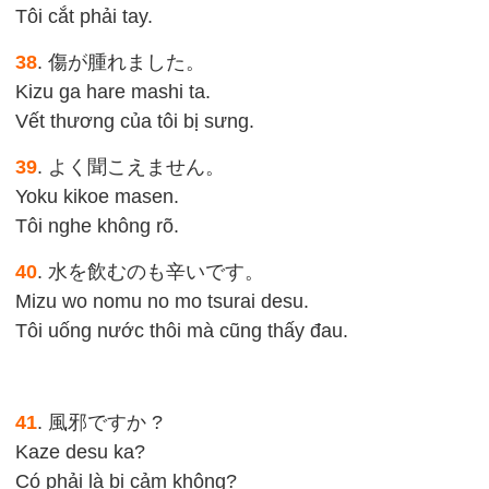
Tôi cắt phải tay.
38
. 傷が腫れました。
Kizu ga hare mashi ta.
Vết thương của tôi bị sưng.
39
. よく聞こえません。
Yoku kikoe masen.
Tôi nghe không rõ.
40
. 水を飲むのも辛いです。
Mizu wo nomu no mo tsurai desu.
Tôi uống nước thôi mà cũng thấy đau.
41
. 風邪ですか ?
Kaze desu ka?
Có phải là bị cảm không?