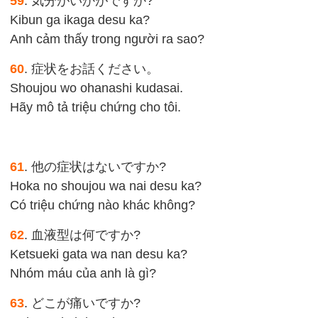
59
. 気分がいかがですか?
Kibun ga ikaga desu ka?
Anh cảm thấy trong người ra sao?
60
. 症状をお話ください。
Shoujou wo ohanashi kudasai.
Hãy mô tả triệu chứng cho tôi.
61
. 他の症状はないですか?
Hoka no shoujou wa nai desu ka?
Có triệu chứng nào khác không?
62
. 血液型は何ですか?
Ketsueki gata wa nan desu ka?
Nhóm máu của anh là gì?
63
. どこが痛いですか?