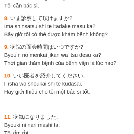
Tôi cần bác sĩ.
8
. いま診察して頂けますか?
Ima shinsatsu shi te itadake masu ka?
Bây giờ tôi có thể được khám bệnh không?
9
. 病院の面会時間はいつですか?
Byouin no menkai jikan wa itsu desu ka?
Thời gian thăm bệnh của bệnh viện là lúc nào?
10
. いい医者を紹介してください。
li isha wo shoukai shi te kudasai.
Hãy giới thiệu cho tôi một bác sĩ tốt.
11
. 病気になりました。
Byouki ni nari mashi ta.
Tôi ốm rồi.