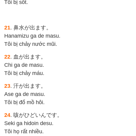
Tôi bị sốt.
21
. 鼻水が出ます。
Hanamizu ga de masu.
Tôi bị chảy nước mũi.
22
. 血が出ます。
Chi ga de masu.
Tôi bị chảy máu.
23
. 汗が出ます。
Ase ga de masu.
Tôi bị đổ mồ hôi.
24
. 咳がひどいんです。
Seki ga hidoin desu.
Tôi họ rất nhiều.