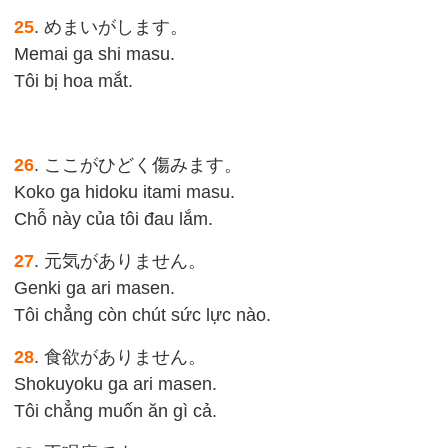
25
. めまいがします。
Memai ga shi masu.
Tôi bị hoa mắt.
26
. ここがひどく傷みます。
Koko ga hidoku itami masu.
Chỗ này của tôi đau lắm.
27
. 元気がありません。
Genki ga ari masen.
Tôi chẳng còn chút sức lực nào.
28
. 食欲がありません。
Shokuyoku ga ari masen.
Tôi chẳng muốn ăn gì cả.