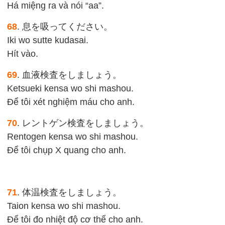
Há miệng ra và nói “aa”.
68
. 息を吸ってください。
Iki wo sutte kudasai.
Hít vào.
69
. 血液検査をしましょう。
Ketsueki kensa wo shi mashou.
Để tôi xét nghiệm máu cho anh.
70
. レントゲン検査をしましょう。
Rentogen kensa wo shi mashou.
Để tôi chụp X quang cho anh.
71
. 体温検査をしましょう。
Taion kensa wo shi mashou.
Để tôi đo nhiệt độ cơ thể cho anh.