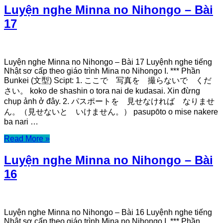
Luyện nghe Minna no Nihongo – Bài
17
Luyện nghe Minna no Nihongo – Bài 17 Luyệnh nghe tiếng
Nhật sơ cấp theo giáo trình Mina no Nihongo I. *** Phần
Bunkei (文型) Scipt: 1. ここで 写真を 撮らないで くだ
さい。 koko de shashin o tora nai de kudasai. Xin đừng
chụp ảnh ở đây. 2. パスポートを 見せなければ なりませ
ん。（見せないと いけません。） pasupōto o mise nakere
ba nari …
Read More »
Luyện nghe Minna no Nihongo – Bài
16
Luyện nghe Minna no Nihongo – Bài 16 Luyệnh nghe tiếng
Nhật sơ cấp theo giáo trình Mina no Nihongo I. *** Phần