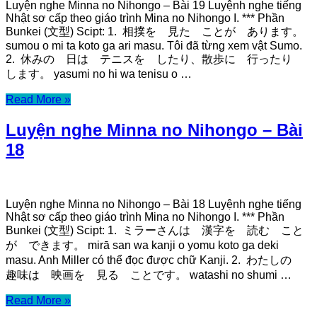
Luyện nghe Minna no Nihongo – Bài 19 Luyệnh nghe tiếng
Nhật sơ cấp theo giáo trình Mina no Nihongo I. *** Phần
Bunkei (文型) Scipt: 1. 相撲を 見た ことが あります。
sumou o mi ta koto ga ari masu. Tôi đã từng xem vật Sumo.
2. 休みの 日は テニスを したり、散歩に 行ったり
します。 yasumi no hi wa tenisu o …
Read More »
Luyện nghe Minna no Nihongo – Bài
18
Luyện nghe Minna no Nihongo – Bài 18 Luyệnh nghe tiếng
Nhật sơ cấp theo giáo trình Mina no Nihongo I. *** Phần
Bunkei (文型) Scipt: 1. ミラーさんは 漢字を 読む こと
が できます。 mirā san wa kanji o yomu koto ga deki
masu. Anh Miller có thể đọc được chữ Kanji. 2. わたしの
趣味は 映画を 見る ことです。 watashi no shumi …
Read More »