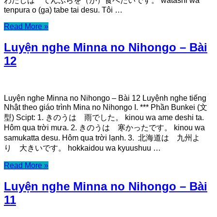
わたしは てんぷらを（が）食べたいです。 watashi wa
tenpura o (ga) tabe tai desu. Tôi …
Read More »
Luyện nghe Minna no Nihongo – Bài
12
Luyện nghe Minna no Nihongo – Bài 12 Luyệnh nghe tiếng
Nhật theo giáo trình Mina no Nihongo I. *** Phần Bunkei (文
型) Scipt: 1. きのうは 雨でした。 kinou wa ame deshi ta.
Hôm qua trời mưa. 2. きのうは 寒かったです。 kinou wa
samukatta desu. Hôm qua trời lạnh. 3. 北海道は 九州よ
り 大きいです。 hokkaidou wa kyuushuu …
Read More »
Luyện nghe Minna no Nihongo – Bài
11