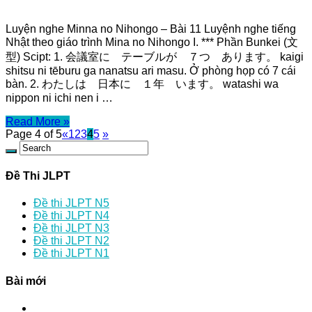
Luyện nghe Minna no Nihongo – Bài 11 Luyệnh nghe tiếng
Nhật theo giáo trình Mina no Nihongo I. *** Phần Bunkei (文
型) Scipt: 1. 会議室に テーブルが ７つ あります。 kaigi
shitsu ni tēburu ga nanatsu ari masu. Ở phòng họp có 7 cái
bàn. 2. わたしは 日本に １年 います。 watashi wa
nippon ni ichi nen i …
Read More »
Page 4 of 5
«
1
2
3
4
5
»
Đề Thi JLPT
Đề thi JLPT N5
Đề thi JLPT N4
Đề thi JLPT N3
Đề thi JLPT N2
Đề thi JLPT N1
Bài mới