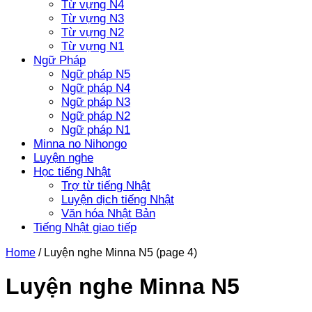
Từ vựng N4
Từ vựng N3
Từ vựng N2
Từ vựng N1
Ngữ Pháp
Ngữ pháp N5
Ngữ pháp N4
Ngữ pháp N3
Ngữ pháp N2
Ngữ pháp N1
Minna no Nihongo
Luyện nghe
Học tiếng Nhật
Trợ từ tiếng Nhật
Luyện dịch tiếng Nhật
Văn hóa Nhật Bản
Tiếng Nhật giao tiếp
Home
/
Luyện nghe Minna N5
(page 4)
Luyện nghe Minna N5