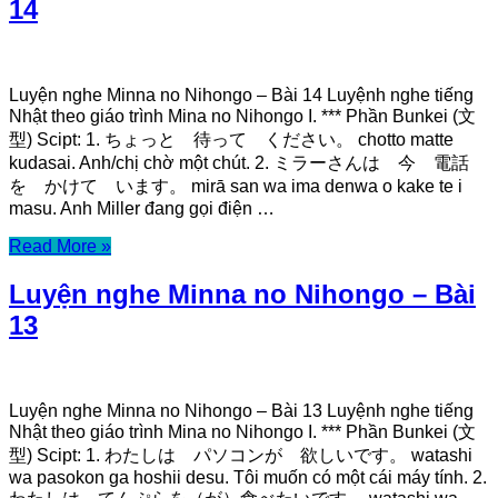
14
Luyện nghe Minna no Nihongo – Bài 14 Luyệnh nghe tiếng
Nhật theo giáo trình Mina no Nihongo I. *** Phần Bunkei (文
型) Scipt: 1. ちょっと 待って ください。 chotto matte
kudasai. Anh/chị chờ một chút. 2. ミラーさんは 今 電話
を かけて います。 mirā san wa ima denwa o kake te i
masu. Anh Miller đang gọi điện …
Read More »
Luyện nghe Minna no Nihongo – Bài
13
Luyện nghe Minna no Nihongo – Bài 13 Luyệnh nghe tiếng
Nhật theo giáo trình Mina no Nihongo I. *** Phần Bunkei (文
型) Scipt: 1. わたしは パソコンが 欲しいです。 watashi
wa pasokon ga hoshii desu. Tôi muốn có một cái máy tính. 2.