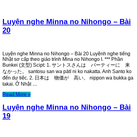
Luyện nghe Minna no Nihongo – Bài
20
Luyện nghe Minna no Nihongo – Bài 20 Luyệnh nghe tiếng
Nhật sơ cấp theo giáo trình Mina no Nihongo I. *** Phần
Bunkei (文型) Scipt: 1. サントスさんは パーティーに 来
なかった。 santosu san wa pātī ni ko nakatta. Anh Santo ko
đến dự tiệc. 2. 日本は 物価が 高い。 nippon wa bukka ga
takai. Ở Nhật …
Read More »
Luyện nghe Minna no Nihongo – Bài
19