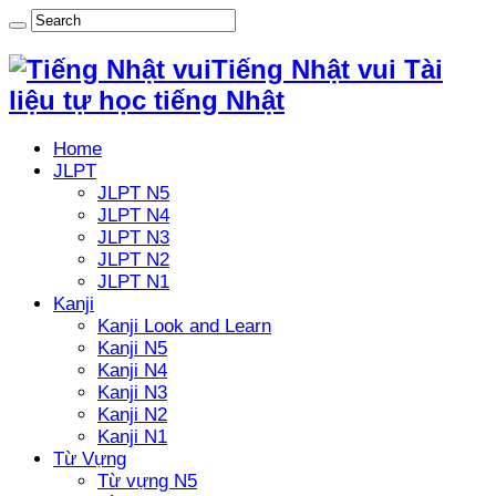
Tiếng Nhật vui Tài
liệu tự học tiếng Nhật
Home
JLPT
JLPT N5
JLPT N4
JLPT N3
JLPT N2
JLPT N1
Kanji
Kanji Look and Learn
Kanji N5
Kanji N4
Kanji N3
Kanji N2
Kanji N1
Từ Vựng
Từ vựng N5