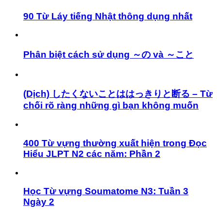
90 Từ Láy tiếng Nhật thông dụng nhất
Phân biệt cách sử dụng ～の và ～こと
(Dịch) したくないことははっきりと断る – Từ
chối rõ ràng những gì bạn không muốn
400 Từ vựng thường xuất hiện trong Đọc
Hiểu JLPT N2 các năm: Phần 2
Học Từ vựng Soumatome N3: Tuần 3
Ngày 2