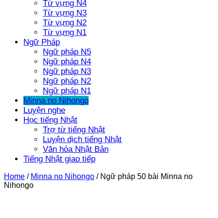
Từ vựng N4
Từ vựng N3
Từ vựng N2
Từ vựng N1
Ngữ Pháp
Ngữ pháp N5
Ngữ pháp N4
Ngữ pháp N3
Ngữ pháp N2
Ngữ pháp N1
Minna no Nihongo
Luyện nghe
Học tiếng Nhật
Trợ từ tiếng Nhật
Luyện dịch tiếng Nhật
Văn hóa Nhật Bản
Tiếng Nhật giao tiếp
Home
/
Minna no Nihongo
/
Ngữ pháp 50 bài Minna no
Nihongo