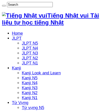
Tiếng Nhật vui Tài
liệu tự học tiếng Nhật
Home
JLPT
JLPT N5
JLPT N4
JLPT N3
JLPT N2
JLPT N1
Kanji
Kanji Look and Learn
Kanji N5
Kanji N4
Kanji N3
Kanji N2
Kanji N1
Từ Vựng
Từ vựng N5