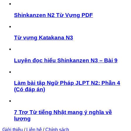
Shinkanzen N2 Từ Vựng PDF
Từ vựng Katakana N3
Luyện đọc hiểu Shinkanzen N3 – Bài 9
Làm bài tập Ngữ Pháp JLPT N2: Phần 4
(Có đáp án)
7 Trợ Từ tiếng Nhật mang ý nghĩa về
lượng
Giới thiệu
/
Liên hệ
/
Chính sách